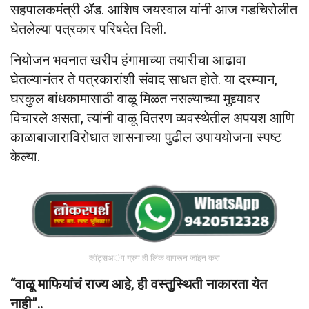
सहपालकमंत्री ॲड. आशिष जयस्वाल यांनी आज गडचिरोलीत
घेतलेल्या पत्रकार परिषदेत दिली.
नियोजन भवनात खरीप हंगामाच्या तयारीचा आढावा
घेतल्यानंतर ते पत्रकारांशी संवाद साधत होते. या दरम्यान,
घरकुल बांधकामासाठी वाळू मिळत नसल्याच्या मुद्द्यावर
विचारले असता, त्यांनी वाळू वितरण व्यवस्थेतील अपयश आणि
काळाबाजाराविरोधात शासनाच्या पुढील उपाययोजना स्पष्ट
केल्या.
व्हॉट्सअॅप ग्रुप ही लिंक वापरून जॉइन करा
“वाळू माफियांचं राज्य आहे, ही वस्तुस्थिती नाकारता येत
नाही”..