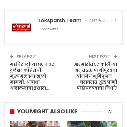
Loksparsh Team
9337 Posts
1
Comments
PREV POST
NEXT POST
गडचिरोलीच्या प्रश्‍नांवर
आरमोरीत ५७ कोटींच्या
दुर्लक्ष : काँग्रेसची
अमृत २.० पाणीपुरवठा
मुख्यमंत्र्यांना खुली
योजनेचे भूमिपूजन —
मागणी, अन्यथा
घराघरात शुद्ध पाणी
आंदोलनाचा इशारा…
पोहोचवण्याचा निर्धार
YOU MIGHT ALSO LIKE
All