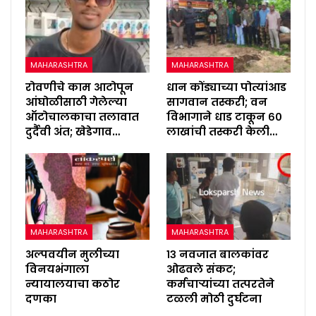
MAHARASHTRA
MAHARASHTRA
रोवणीचे काम आटोपून
धान कोंड्याच्या पोत्यांआड
आंघोळीसाठी गेलेल्या
सागवान तस्करी; वन
ऑटोचालकाचा तलावात
विभागाने धाड टाकून ६०
दुर्दैवी अंत; खेडेगाव…
लाखांची तस्करी केली…
MAHARASHTRA
MAHARASHTRA
अल्पवयीन मुलीच्या
१३ नवजात बालकांवर
विनयभंगाला
ओढवले संकट;
न्यायालयाचा कठोर
कर्मचाऱ्यांच्या तत्परतेने
दणका
टळली मोठी दुर्घटना