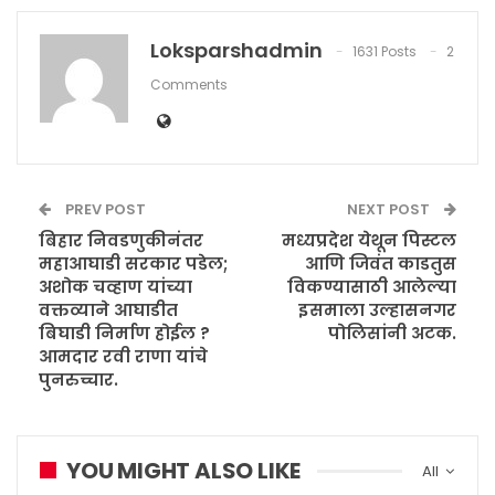
Loksparshadmin
1631 Posts
2
Comments
PREV POST
NEXT POST
बिहार निवडणुकीनंतर
मध्यप्रदेश येथून पिस्टल
महाआघाडी सरकार पडेल;
आणि जिवंत काडतुस
अशोक चव्हाण यांच्या
विकण्यासाठी आलेल्या
वक्तव्याने आघाडीत
इसमाला उल्हासनगर
बिघाडी निर्माण होईल ?
पोलिसांनी अटक.
आमदार रवी राणा यांचे
पुनरुच्चार.
YOU MIGHT ALSO LIKE
All