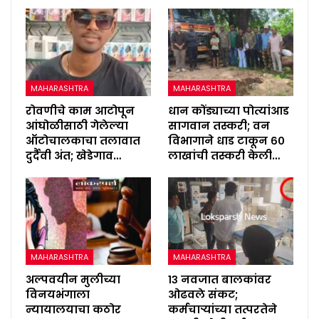
MAHARASHTRA
MAHARASHTRA
रोवणीचे काम आटोपून
धान कोंड्याच्या पोत्यांआड
आंघोळीसाठी गेलेल्या
सागवान तस्करी; वन
ऑटोचालकाचा तलावात
विभागाने धाड टाकून ६०
दुर्दैवी अंत; खेडेगाव…
लाखांची तस्करी केली…
MAHARASHTRA
MAHARASHTRA
अल्पवयीन मुलीच्या
१३ नवजात बालकांवर
विनयभंगाला
ओढवले संकट;
न्यायालयाचा कठोर
कर्मचाऱ्यांच्या तत्परतेने