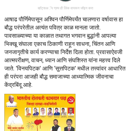
व्हॉट्सअॅप ग्रुप ही लिंक वापरून जॉइन करा
आषाढ पौर्णिमेपासून अश्विन पौर्णिमेपर्यंत चालणारा वर्षावास हा
बौद्ध परंपरेतील अत्यंत पवित्र काळ मानला जातो.
पावसाळ्याच्या या काळात तथागत भगवान बुद्धांनी आपल्या
भिक्खू संघाला एकाच ठिकाणी राहून साधना, चिंतन आणि
जनजागृतीचे कार्य करण्याचा निर्देश दिला होता. प्रवासाऐवजी
आत्मपरीक्षण, वाचन, ध्यान आणि संघशिस्त यांना महत्त्व दिले
जाते. ‘विनयपिटक’ आणि ‘सुत्तपिटक’ मधील तत्त्वांवर आधारित
ही परंपरा आजही बौद्ध समाजाच्या आध्यात्मिक जीवनाचा
केंद्रबिंदू आहे.