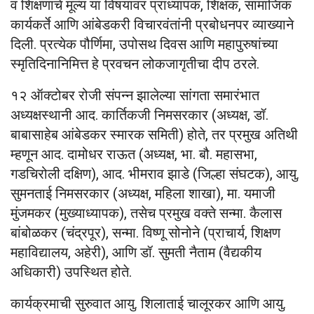
व शिक्षणाचे मूल्य या विषयांवर प्राध्यापक, शिक्षक, सामाजिक
कार्यकर्ते आणि आंबेडकरी विचारवंतांनी प्रबोधनपर व्याख्याने
दिली. प्रत्येक पौर्णिमा, उपोसथ दिवस आणि महापुरुषांच्या
स्मृतिदिनानिमित्त हे प्रवचन लोकजागृतीचा दीप ठरले.
१२ ऑक्टोबर रोजी संपन्न झालेल्या सांगता समारंभात
अध्यक्षस्थानी आद. कार्तिकजी निमसरकार (अध्यक्ष, डॉ.
बाबासाहेब आंबेडकर स्मारक समिती) होते, तर प्रमुख अतिथी
म्हणून आद. दामोधर राऊत (अध्यक्ष, भा. बौ. महासभा,
गडचिरोली दक्षिण), आद. भीमराव झाडे (जिल्हा संघटक), आयु.
सुमनताई निमसरकार (अध्यक्ष, महिला शाखा), मा. यमाजी
मुंजमकर (मुख्याध्यापक), तसेच प्रमुख वक्ते सन्मा. कैलास
बांबोळकर (चंद्रपूर), सन्मा. विष्णू सोनोने (प्राचार्य, शिक्षण
महाविद्यालय, अहेरी), आणि डॉ. सुमती नैताम (वैद्यकीय
अधिकारी) उपस्थित होते.
कार्यक्रमाची सुरुवात आयु. शिलाताई चालूरकर आणि आयु.