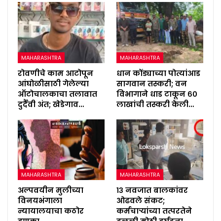
MAHARASHTRA
MAHARASHTRA
रोवणीचे काम आटोपून
धान कोंड्याच्या पोत्यांआड
आंघोळीसाठी गेलेल्या
सागवान तस्करी; वन
ऑटोचालकाचा तलावात
विभागाने धाड टाकून ६०
दुर्दैवी अंत; खेडेगाव…
लाखांची तस्करी केली…
MAHARASHTRA
MAHARASHTRA
अल्पवयीन मुलीच्या
१३ नवजात बालकांवर
विनयभंगाला
ओढवले संकट;
न्यायालयाचा कठोर
कर्मचाऱ्यांच्या तत्परतेने