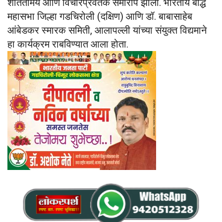
शांततामय आणि विचारप्रवर्तक समारोप झाला. भारतीय बौद्ध
महासभा जिल्हा गडचिरोली (दक्षिण) आणि डॉ. बाबासाहेब
आंबेडकर स्मारक समिती, आलापल्ली यांच्या संयुक्त विद्यमाने
हा कार्यक्रम राबविण्यात आला होता.