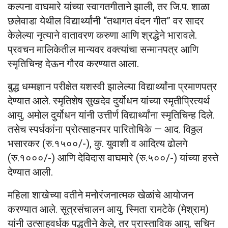
कल्पना वाघमारे यांच्या स्वागतगीताने झाली, तर जि.प. शाळा
छलेवाडा येथील विद्यार्थ्यांनी “तथागत वंदन गीत” वर सादर
केलेल्या नृत्याने वातावरण करुणा आणि श्रद्धेने भारावले.
प्रवचन मालिकेतील मान्यवर वक्त्यांचा सन्मानपत्र आणि
स्मृतिचिन्ह देऊन गौरव करण्यात आला.
बुद्ध धम्मज्ञान परीक्षेत यशस्वी झालेल्या विद्यार्थ्यांना प्रमाणपत्र
देण्यात आले. स्मृतिशेष सुखदेव दुर्योधन यांच्या स्मृतीप्रित्यर्थ
आयु. अमोल दुर्योधन यांनी उत्तीर्ण विद्यार्थ्यांना स्मृतिचिन्ह दिले.
तसेच स्पर्धकांना प्रोत्साहनपर पारितोषिके — आद. विठ्ठल
भसारकर (रु.१५००/-), कु. युवाशी व आदित्य ढोलगे
(रु.१०००/-) आणि देविदास वाघमारे (रु.५००/-) यांच्या हस्ते
देण्यात आली.
महिला शाखेच्या वतीने मनोरंजनात्मक खेळांचे आयोजन
करण्यात आले. सूत्रसंचालन आयु. स्मिता रामटेके (मेश्राम)
यांनी उत्साहवर्धक पद्धतीने केले, तर प्रास्ताविक आयु. सचिन