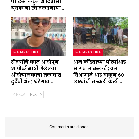
पोलिसांकडून आदिवासी
युवकांना स्वावलंबनाचा…
MAHARASHTRA
MAHARASHTRA
रोवणीचे काम आटोपून
धान कोंड्याच्या पोत्यांआड
आंघोळीसाठी गेलेल्या
सागवान तस्करी; वन
ऑटोचालकाचा तलावात
विभागाने धाड टाकून ६०
दुर्दैवी अंत; खेडेगाव…
लाखांची तस्करी केली…
PREV
NEXT
Comments are closed.