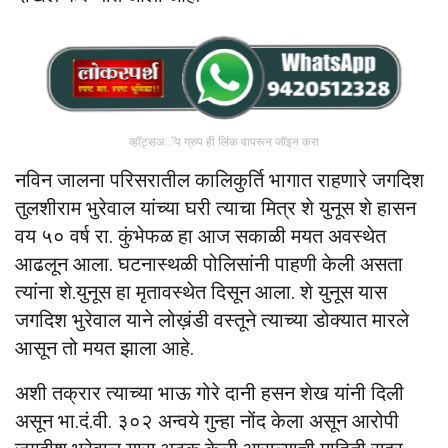
व्हॉट्सअॅप ग्रुप ही लिंक वापरून जॉइन करा
नविन जालना परिसरातील कालिकुर्ति भागात राहणारे जगदिश
तुलशीराम भुरेवाल यांच्या घरी त्याचा मित्र शे युनूस शे हासन
वय ५० वर्ष रा. कुंभेफळ हा आज सकाळी मयत अवस्थेत
आढलून आला. घटनास्थळी पोलिसांनी पाहणी केली असता
त्यांना शे.युनूस हा मृतावस्थेत दिसून आला. शे युनूस यास
जगदिश भुरेवाल याने लोख़ंडी वस्तूने त्याच्या डोक्यात मारले
आसून तो मयत झाला आहे.
अशी तक्रार त्याच्या भाऊ गोरे दानी हसन शेख यांनी दिली
असून भा.दं.वी. ३०२ अन्वये गुन्हा नोंद केला असून आरोपी