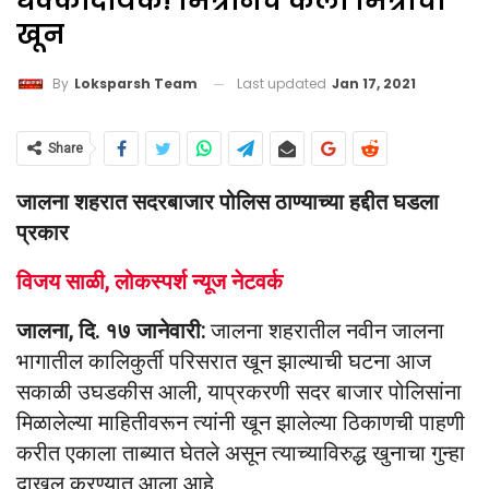
धक्कादायक! मित्रानेच केला मित्राचा
खून
Last updated
Jan 17, 2021
By
Loksparsh Team
Share
जालना शहरात सदरबाजार पोलिस ठाण्याच्या हद्दीत घडला
प्रकार
विजय साळी, लोकस्पर्श न्यूज नेटवर्क
जालना, दि. १७ जानेवारी:
जालना शहरातील नवीन जालना
भागातील कालिकुर्ती परिसरात खून झाल्याची घटना आज
सकाळी उघडकीस आली, याप्रकरणी सदर बाजार पोलिसांना
मिळालेल्या माहितीवरून त्यांनी खून झालेल्या ठिकाणची पाहणी
करीत एकाला ताब्यात घेतले असून त्याच्याविरुद्ध खुनाचा गुन्हा
दाखल करण्यात आला आहे.