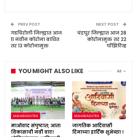
PREV POST
NEXT POST
गडचिरोली जिल्ह्यात आज
चंद्रपूर जिल्ह्यात आज 28
11 नवीन कोरोना बाधित
कोरोनामुक्त तर 22
तर 13 कोरोनामुक्त
पॉझिटिव्ह
YOU MIGHT ALSO LIKE
All
MAHARASHTRA
MAHARASHTRA
माओवाद संपुष्टात; आता
जागतिक आदिवासी
विकासाची नवी वाट!
दिनाच्या हार्दिक शुभेच्छा !