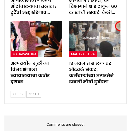
आंघोळीसाठी गेलेल्या
सागवान तस्करी; वन
ऑटोचालकाचा तलावात
विभागाने धाड टाकून ६०
दुर्दैवी अंत; खेडेगाव…
लाखांची तस्करी केली…
MAHARASHTRA
MAHARASHTRA
अल्पवयीन मुलीच्या
१३ नवजात बालकांवर
विनयभंगाला
ओढवले संकट;
न्यायालयाचा कठोर
कर्मचाऱ्यांच्या तत्परतेने
दणका
टळली मोठी दुर्घटना
PREV
NEXT
Comments are closed.