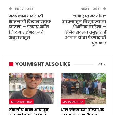
PREV POST
NEXT POST
गटई कामगारांसाठी
“एक हात मदतीचा”
शासनाची दिलासादायक
उपक्रमातून चिमुकल्यांना
योजना — पत्र्याचे स्टॉल
शैक्षणिक साहित्य —
मिळणार शंभर टक्के
सिनेट सदस्या तनुश्रीताई
अनुदानातून
आत्राम यांचा प्रेरणादायी
पुढाकार
YOU MIGHT ALSO LIKE
All
MAHARASHTRA
MAHARASHTRA
रोवणीचे काम आटोपून
धान कोंड्याच्या पोत्यांआड