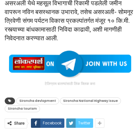
असरअली येथे महसूल विभागाची रिकामी पडलेली जमीन
वापरून नविन बसस्थानक उभारावे, तसेच असरअली- सोमनूर
त्रिवेणी संगम पर्यटन विकास प्रकल्पांतर्गत मंजूर १० कि.मी.
रस्त्याच्या बांधकामासाठी निविदा काढावी, अशी मागणीही
निवेदनात करण्यात आली.
टेलिग्राम बातम्यांसाठी लिंक क्लिक करा
Sironcha devlopment
Sironcha National Highway issue
Sironcha tourism
Facebook
Twitter
Share