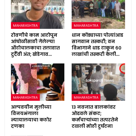
MAHARASHTRA
MAHARASHTRA
रोवणीचे काम आटोपून
धान कोंड्याच्या पोत्यांआड
आंघोळीसाठी गेलेल्या
सागवान तस्करी; वन
ऑटोचालकाचा तलावात
विभागाने धाड टाकून ६०
दुर्दैवी अंत; खेडेगाव…
लाखांची तस्करी केली…
MAHARASHTRA
MAHARASHTRA
अल्पवयीन मुलीच्या
१३ नवजात बालकांवर
विनयभंगाला
ओढवले संकट;
न्यायालयाचा कठोर
कर्मचाऱ्यांच्या तत्परतेने
दणका
टळली मोठी दुर्घटना