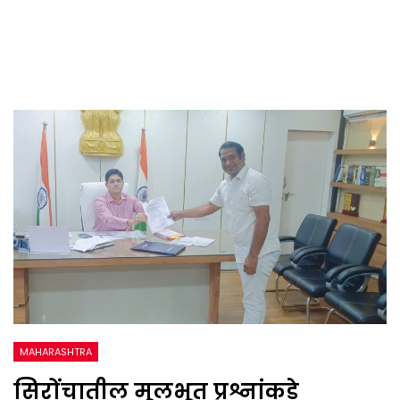
MAHARASHTRA
सिरोंचातील मूलभूत प्रश्नांकडे