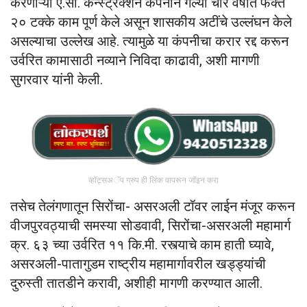
करणाऱ्या ए.सी. कन्स्ट्रक्शन कंपनीने गेल्या चार वर्षांत फक्त
२० टक्के काम पूर्ण केले असून शासकीय अटींचे उल्लंघन केले
असल्याचा उल्लेख आहे. त्यामुळे या कंपनीचा करार रद्द करून
उर्वरित कामासाठी नव्याने निविदा काढावी, अशी मागणी
सुगरवार यांनी केली.
व्हॉट्सअॅप ग्रुप ही लिंक वापरून जॉइन करा
तसेच तेलंगणातून सिरोंचा- असरअली टॉवर लाईन मंजूर करून
वीजपुरवठ्याची समस्या सोडवावी, सिरोंचा-असरअली महामार्ग
क्र. ६३ च्या उर्वरित ११ कि.मी. रस्त्याचे काम हाती घ्यावे,
असरअली-पातागुडम राष्ट्रीय महामार्गावरील खड्ड्यांची
दुरुस्ती तातडीने करावी, अशीही मागणी करण्यात आली.