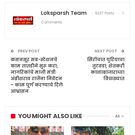
Loksparsh Team
9337 Posts
1
Comments
PREV POST
NEXT POST
कसनसूर सब-स्टेशनचे
सिरोंचात युरियाचा
काम तातडीने सुरू करा;
तुटवडा; शेतकरी
नागरिकांचे माजी मंत्री
काळाबाजाराच्या
अंब्रीशराव राजेंना निवेदन
विळख्यात
– काम पूर्ण करण्याचे दिले
आश्वासन
YOU MIGHT ALSO LIKE
All