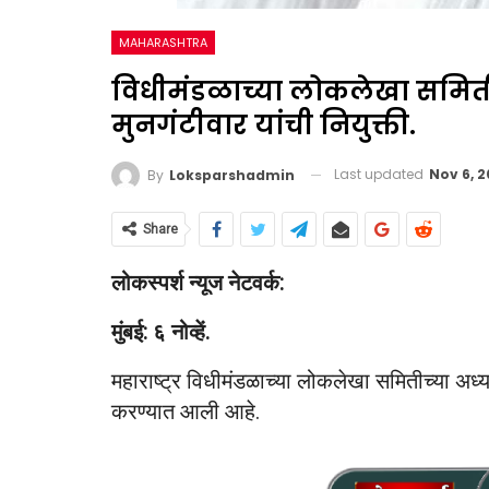
MAHARASHTRA
विधीमंडळाच्या लोकलेखा समितीच
मुनगंटीवार यांची नियुक्ती.
Last updated
Nov 6, 
By
Loksparshadmin
Share
लोकस्पर्श न्यूज नेटवर्क:
मुंबई: ६ नोव्हें.
महाराष्‍ट्र विधीमंडळाच्‍या लोकलेखा समितीच्‍या अध्‍य
करण्‍यात आली आहे.