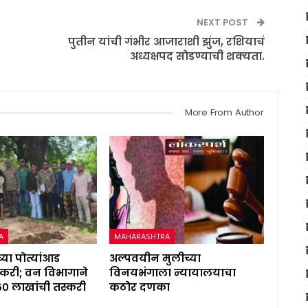
NEXT POST
पुतीन यांची गंभीर आजाराशी झुंज, रशियाचं
अध्यक्षपद सोडण्याची शक्यता.
More From Author
A
MAHARASHTRA
्या पोत्यांआड
अल्पवयीन मुलीच्या
करी; वन विभागाने
विनयभंगाला न्यायालयाचा
६० लाखांची तस्करी
कठोर दणका