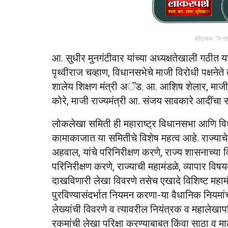
व्हॉट्सअॅप ग्
आ. सुधीर मुनगंटीवार यांच्‍या अध्‍यक्षतेखाली गठीत 
पृथ्‍वीराज चव्‍हाण, विधानसभेचे माजी विरोधी पक्षनेत
शालेय शिक्षण मंत्री अॅड. आ. आशिष शेलार, माजी 
कोरे, माजी राज्‍यमंत्री आ. संजय सावकारे आदींचा 
लोकलेखा समिती ही महाराष्‍ट्र विधानसभा आणि विधा
कामाकाजात या समितीचे विशेष महत्‍व आहे. राज्‍या
अहवाल, यांचे परिनिरीक्षण करणे, राज्‍य शासनाच्‍या वि
परिनिरीक्षण करणे, राज्‍याची महामंडळे, व्‍यापार विष
दाखविणारी लेखा विवरणे तसेच एखादे विशिष्‍ट महामंडळ
पुरविण्‍यासंदर्भात नियमन करणा-या वैधानिक नियमांच्
लेख्‍यांची विवरणे व त्‍यावरील नियंत्रक व महालेखा
रकमांची लेखा परिक्षा करण्‍याबाबत किंवा साठा व म