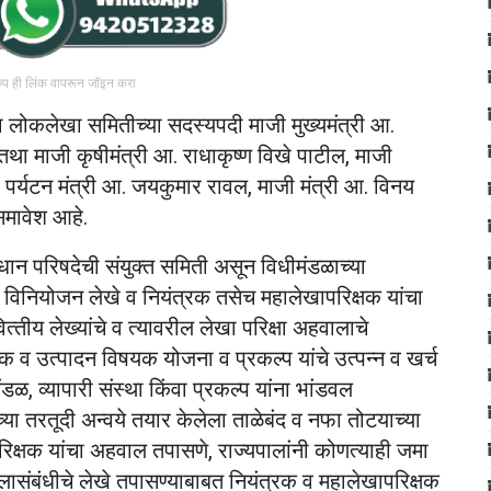
रुप ही लिंक वापरून जॉइन करा
या लोकलेखा समितीच्‍या सदस्‍यपदी माजी मुख्‍यमंत्री आ.
े तथा माजी कृषीमंत्री आ. राधाकृष्‍ण विखे पाटील, माजी
पर्यटन मंत्री आ. जयकुमार रावल, माजी मंत्री आ. विनय
समावेश आहे.
न परिषदेची संयुक्‍त समिती असून विधीमंडळाच्‍या
चे विनियोजन लेखे व नियंत्रक तसेच महालेखापरिक्षक यांचा
त्‍तीय लेख्‍यांचे व त्‍यावरील लेखा परिक्षा अहवालाचे
यक व उत्‍पादन विषयक योजना व प्रकल्‍प यांचे उत्‍पन्‍न व खर्च
, व्‍यापारी संस्‍था किंवा प्रकल्‍प यांना भांडवल
‍या तरतूदी अन्‍वये तयार केलेला ताळेबंद व नफा तोटयाच्‍या
परिक्षक यांचा अहवाल तपासणे, राज्‍यपालांनी कोणत्‍याही जमा
ालासंबंधीचे लेखे तपासण्‍याबाबत नियंत्रक व महालेखापरिक्षक