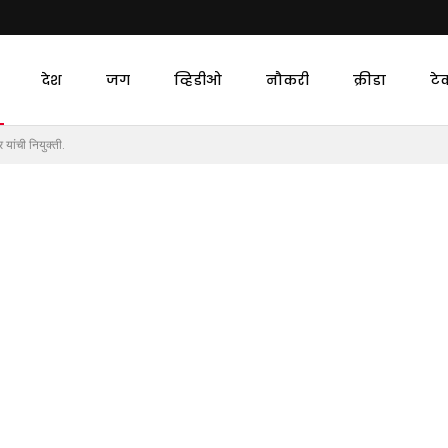
देश
जग
व्हिडीओ
नौकरी
क्रीडा
टे
यांची नियुक्ती.