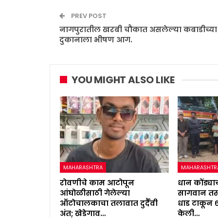
PREV POST
नागपुरातील खरबी चौकात असलेल्या कबाडीच्या
दुकानाला भीषण आग.
YOU MIGHT ALSO LIKE
MAHARASHTRA
MAHARASHTR
रोवणीचे काम आटोपून
धान कोंड्याच
आंघोळीसाठी गेलेल्या
सागवान तस्
ऑटोचालकाचा तलावात दुर्दैवी
धाड टाकून 
अंत; खेडेगाव…
केली…