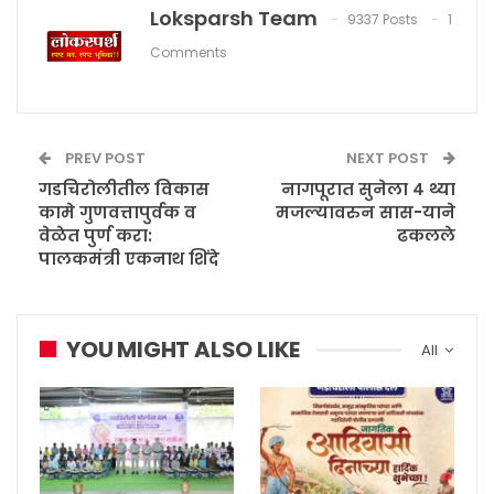
Loksparsh Team
9337 Posts
1
Comments
PREV POST
NEXT POST
गडचिरोलीतील विकास
नागपूरात सुनेला ४ थ्या
कामे गुणवत्तापुर्वक व
मजल्यावरुन सास-याने
वेळेत पुर्ण करा:
ढकलले
पालकमंत्री एकनाथ शिंदे
YOU MIGHT ALSO LIKE
All