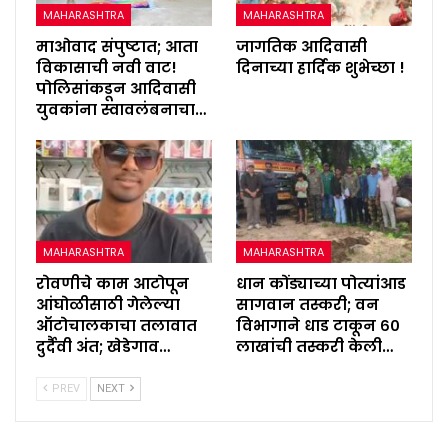
MAHARASHTRA
MAHARASHTRA
माओवाद संपुष्टात; आता
जागतिक आदिवासी
विकासाची नवी वाट!
दिनाच्या हार्दिक शुभेच्छा !
पोलिसांकडून आदिवासी
युवकांना स्वावलंबनाचा…
MAHARASHTRA
MAHARASHTRA
रोवणीचे काम आटोपून
धान कोंड्याच्या पोत्यांआड
आंघोळीसाठी गेलेल्या
सागवान तस्करी; वन
ऑटोचालकाचा तलावात
विभागाने धाड टाकून ६०
दुर्दैवी अंत; खेडेगाव…
लाखांची तस्करी केली…
PREV
NEXT