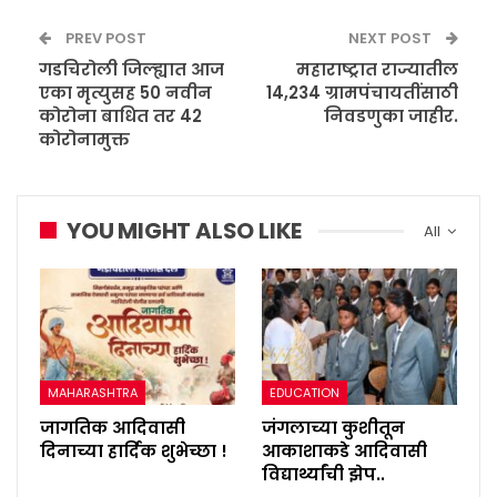
PREV POST
NEXT POST
गडचिरोली जिल्ह्यात आज
महाराष्ट्रात राज्यातील
एका मृत्युसह 50 नवीन
14,234 ग्रामपंचायतींसाठी
कोरोना बाधित तर 42
निवडणुका जाहीर.
कोरोनामुक्त
YOU MIGHT ALSO LIKE
All
MAHARASHTRA
EDUCATION
जागतिक आदिवासी
जंगलाच्या कुशीतून
दिनाच्या हार्दिक शुभेच्छा !
आकाशाकडे आदिवासी
विद्यार्थ्यांची झेप..