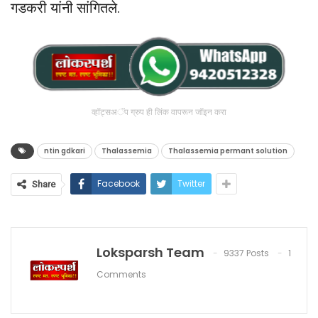
गडकरी यांनी सांगितले.
व्हॉट्सअॅप ग्रुप ही लिंक वापरून जॉइन करा
ntin gdkari
Thalassemia
Thalassemia permant solution
Facebook
Twitter
Share
Loksparsh Team
9337 Posts
1
Comments