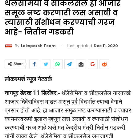
थॅलेसेमिया व सीकलसेल हा आजार
समूळ नष्ट करणारी लस असावी व
त्‍यासाठी संशोधन करण्‍याची गरज
आहे- नितीन गडकरी
Last updated
Dec 11, 2020
By
Loksparsh Team
Share
लोकस्पर्श न्यूज नेटवर्क
नागपूर डेस्क 11 डिसेंबर:-
थॅलेसेमिया व सीकलसेल यासारखे
आजार दिवेंसदिवस वाढत असून पूर्व विदर्भात त्‍याचा वेगाने
प्रसार होतो आहे. हा आजार समुळ नष्ट करण्यासाठी व त्‍यावर
कायमस्वरूपी इलाज म्हणून लस असावी व त्‍यासाठी संशोधन
करण्‍याची गरज आहे असे मत केंद्रीय मंत्री नितीन गडकरी
यांनी व्यक्त केले. थॅलेसेमिया व सीकलसेल जनजागृती