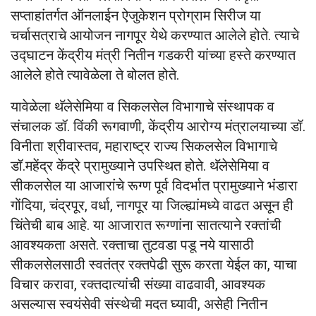
सप्ताहांतर्गत ऑनलाईन ऐजुकेशन प्रोग्राम सिरीज या
चर्चासत्राचे आयोजन नागपूर येथे करण्यात आलेले होते. त्याचे
उद्घाटन केंद्रीय मंत्री नितीन गडकरी यांच्‍या हस्‍ते करण्यात
आलेले होते त्यावेळेला ते बोलत होते.
यावेळेला थॅलेसेमिया व सिकलसेल विभागाचे संस्थापक व
संचालक डॉ. विंकी रूगवाणी, केंद्रीय आरोग्य मंत्रालयाच्या डॉ.
विनीता श्रीवास्तव, महाराष्ट्र राज्य सिकलसेल विभागाचे
डॉ.महेंद्र केंद्रे प्रामुख्याने उपस्थित होते. थॅलेसेमिया व
सीकलसेल या आजारांचे रूग्ण पूर्व विदर्भात प्रामुख्याने भंडारा
गोंदिया, चंद्रपूर, वर्धा, नागपूर या जिल्ह्यांमध्ये वाढत असून ही
चिंतेची बाब आहे. या आजारात रूग्णांना सातत्याने रक्तांची
आवश्यकता असते. रक्ताचा तुटवडा पडू नये यासाठी
सीकलसेलसाठी स्वतंत्र रक्तपेढी सुरू करता येईल का, याचा
विचार करावा, रक्तदात्यांची संख्या वाढवावी, आवश्यक
असल्यास स्वयंसेवी संस्थेची मदत घ्यावी, असेही नितीन