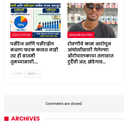
EDUCATION
MAHARASHTRA
पर्सेंटेज आणि पर्सेंटाईल
रोवणीचे काम आटोपून
मधला फरक कळत नाही
आंघोळीसाठी गेलेल्या
तर ही बातमी
ऑटोचालकाचा तलावात
तुमच्यासाठी….
दुर्दैवी अंत; खेडेगाव…
PREV
NEXT
Comments are closed.
ARCHIVES