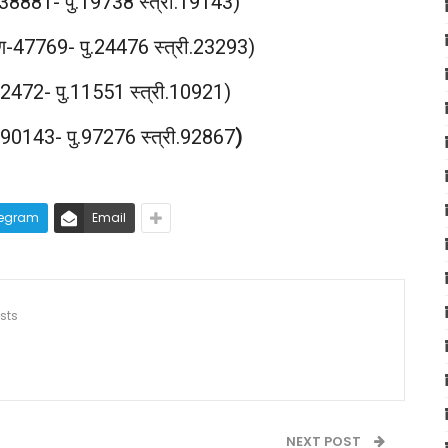
-38881- पु.19738 स्त्री.19143)
ुण-47769- पु.24476 स्त्री.23293)
22472- पु.11551 स्त्री.10921)
190143- पु.97276 स्त्री.92867
)
legram
Email
sts
NEXT POST