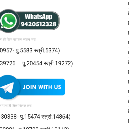
रुप ही लिंक वापरून जॉइन करा
0957- पु.5583 स्त्री.5374)
ण-39726 – पु.20454 स्त्री.19272)
ातम्यांसाठी लिंक क्लिक करा
ण-30338- पु.15474 स्त्री.14864)