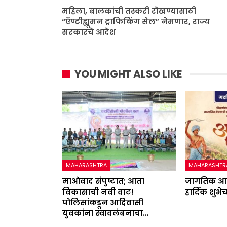
महिला, बालकांची तस्करी रोखण्यासाठी
“ऍण्टीह्यूमन ट्राफिकिंग सेल” नेमणार, राज्य
सरकारचे आदेश
YOU MIGHT ALSO LIKE
MAHARASHTRA
MAHARASHTR
माओवाद संपुष्टात; आता
जागतिक आद
विकासाची नवी वाट!
हार्दिक शुभेच
पोलिसांकडून आदिवासी
युवकांना स्वावलंबनाचा…