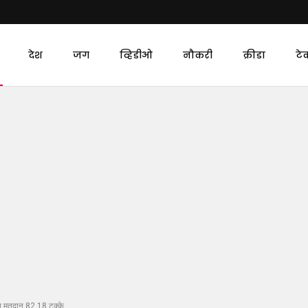
देश
जग
व्हिडीओ
नौकरी
क्रीडा
टे
जित मतदान 82.18 टक्के