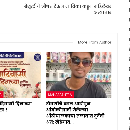
बेशुद्धीचे औषध देऊन मांत्रिका कडून महिलेवर
अत्याचार
More From Author
A
MAHARASHTRA
िवासी दिनाच्या
रोवणीचे काम आटोपून
्छा !
आंघोळीसाठी गेलेल्या
ऑटोचालकाचा तलावात दुर्दैवी
अंत; खेडेगाव…