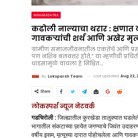
MAHARASHTRA
कढोली नाल्याचा थरार : क्षणात 
गावकऱ्यांची शर्थ आणि अखेर मृत
ग्रामीण समाजजीवनातील एकतेचे आणि प्रसं
पण नशिब बलवत्तर होते,” या म्हणीची प्रचित
धाडसामुळे वाचला हे निश्चित....
Last updated
Aug 22, 
By
Loksparsh Team
Share
लोकस्पर्श न्यूज नेटवर्क
गडचिरोली :
जिल्ह्यातील कुरखेडा तालुक्यात घडले
भागातील संकटाच्या छायेत जगण्याचे जिवंत उदाहर
वर्षीय इसम, मृत्यूच्या दारात पोहोचलेला आणि गावक