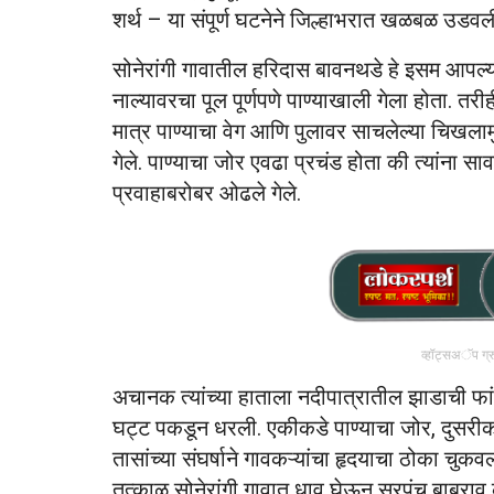
शर्थ – या संपूर्ण घटनेने जिल्हाभरात खळबळ उडवल
सोनेरांगी गावातील हरिदास बावनथडे हे इसम आपल्या
नाल्यावरचा पूल पूर्णपणे पाण्याखाली गेला होता. तर
मात्र पाण्याचा वेग आणि पुलावर साचलेल्या चिखलामुळ
गेले. पाण्याचा जोर एवढा प्रचंड होता की त्यांना स
प्रवाहाबरोबर ओढले गेले.
व्हॉट्सअॅप ग्
अचानक त्यांच्या हाताला नदीपात्रातील झाडाची फांदी
घट्ट पकडून धरली. एकीकडे पाण्याचा जोर, दुसरीक
तासांच्या संघर्षाने गावकऱ्यांचा हृदयाचा ठोका चुकवल
तत्काळ सोनेरांगी गावात धाव घेऊन सरपंच बाबुराव 