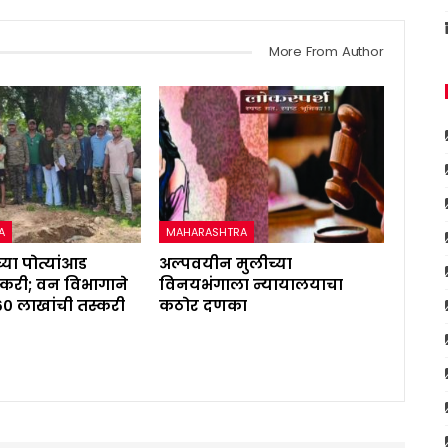
More From Author
A
MAHARASHTRA
्या पोत्यांआड
अल्पवयीन मुलीच्या
करी; वन विभागाने
विनयभंगाला न्यायालयाचा
६० लाखांची तस्करी
कठोर दणका