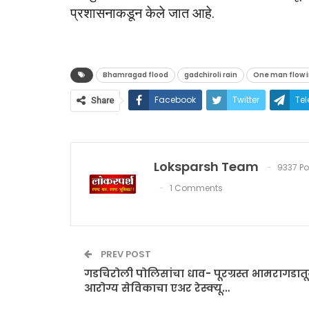
प्रशासनाकडून केले जात आहे.
Bhamragad flood
gadchiroli rain
One man flow i
Facebook
Twitter
Te
Share
Loksparsh Team
9337 Po
1 Comments
PREV POST
गडचिरोली पोलिसांचा धाव- पूरग्रस्त भामरागडात
आरोग्य सेविकाचा एअर रेस्क्यू…