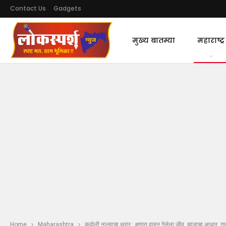
Contact Us
Gadgets
मुख्य बातम्या
महाराष्ट्र
Home
Maharashtra
कढोली नाल्याचा थरार : क्षणात वाहून गेलेला जीव, झाडाचा आधार, गाव