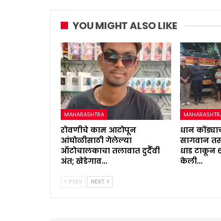
YOU MIGHT ALSO LIKE
MAHARASHTRA
MAHARASHTR
रोवणीचे काम आटोपून
धान कोंड्याच
आंघोळीसाठी गेलेल्या
सागवान तस्
ऑटोचालकाचा तलावात दुर्दैवी
धाड टाकून 
अंत; खेडेगाव…
केली…
PREV
NEXT