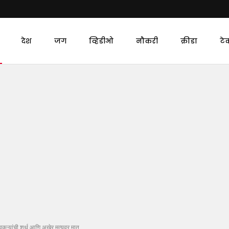
देश
जग
व्हिडीओ
नौकरी
क्रीडा
टे
कऱ्यांची शर्थ आणि अखेर मृत्यूवर मात