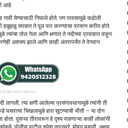
ी आहे.
 गावी येण्यासाठी निघाले होते. पण पावसामुळे कढोली
ीही हळूहळू सरकत ते पूल पार करण्याचा प्रयत्न करीत होते.
े त्यांचा तोल गेला आणि क्षणात ते नदीच्या प्रवाहात वाहून
ावरणेही अशक्य झाले आणि काही अंतरापर्यंत ते वेगवान
रुप ही लिंक वापरून जॉइन करा
 लागली. त्या क्षणी आलेल्या प्रसंगावधानामुळे त्यांनी ती
डे घसरत्या चिखलामुळे हात सुटण्याची भीती – या दोन
ा होता. दुसऱ्या तीरावरून हे दृश्य पाहणाऱ्या काही लोकांनी
कोहळे, पोलीस पाटील रुपेश नारनवरे, मोहन मडावी, अक्षय