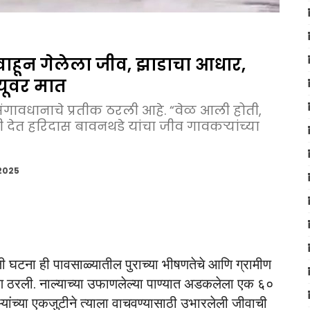
वाहून गेलेला जीव, झाडाचा आधार,
्यूवर मात
गावधानाचे प्रतीक ठरली आहे. “वेळ आली होती,
ी देत हरिदास बावनथडे यांचा जीव गावकऱ्यांच्या
2025
ली घटना ही पावसाळ्यातील पुराच्या भीषणतेचे आणि ग्रामीण
ण ठरली. नाल्याच्या उफाणलेल्या पाण्यात अडकलेला एक ६०
ऱ्यांच्या एकजुटीने त्याला वाचवण्यासाठी उभारलेली जीवाची