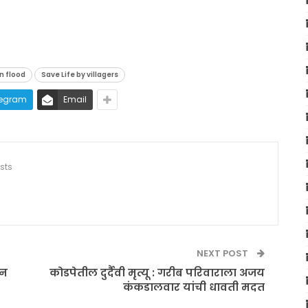
n flood
Save Life by villagers
legram
Email
sts
NEXT POST
ून
कोडपेतील दुर्दैवी मृत्यू : गरीब परिवाराला अजय
कंकडालवार यांची धावती मदत