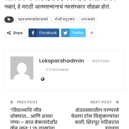
नव्हतं, हे मराठी आत्मसन्मानाचं नवसंस्कार सोहळा होतं.
उद्धव बाळासाहेब ठाकरे
दोन्ही बंधू एकत्र
राज ठाकरे
Facebook
Twitter
Share
Loksparshadmin
1634 Posts
2 Comments
PREV POST
NEXT POST
“विद्यार्थ्यांचे जीव
शेततळ्यातील पाण्याने
धोक्यात… आणि शाळा
घेतला दोन चिमुकल्यांचा
गप्प! – सात बेकायदेशीर
बळी; शिरपूर परिसरात
व्हॅन जप्त; १.२५ लाखांचा
हळहळ