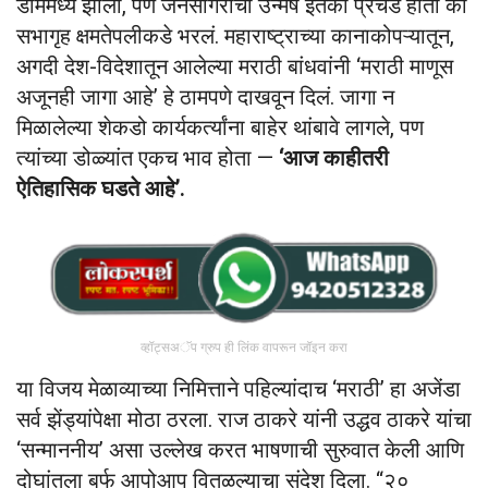
डोममध्ये झाला, पण जनसागराचा उन्मेष इतका प्रचंड होता की
सभागृह क्षमतेपलीकडे भरलं. महाराष्ट्राच्या कानाकोपऱ्यातून,
अगदी देश-विदेशातून आलेल्या मराठी बांधवांनी ‘मराठी माणूस
अजूनही जागा आहे’ हे ठामपणे दाखवून दिलं. जागा न
मिळालेल्या शेकडो कार्यकर्त्यांना बाहेर थांबावे लागले, पण
त्यांच्या डोळ्यांत एकच भाव होता —
‘आज काहीतरी
ऐतिहासिक घडते आहे’.
व्हॉट्सअॅप ग्रुप ही लिंक वापरून जॉइन करा
या विजय मेळाव्याच्या निमित्ताने पहिल्यांदाच ‘मराठी’ हा अजेंडा
सर्व झेंड्यांपेक्षा मोठा ठरला. राज ठाकरे यांनी उद्धव ठाकरे यांचा
‘सन्माननीय’ असा उल्लेख करत भाषणाची सुरुवात केली आणि
दोघांतला बर्फ आपोआप वितळल्याचा संदेश दिला. “२०