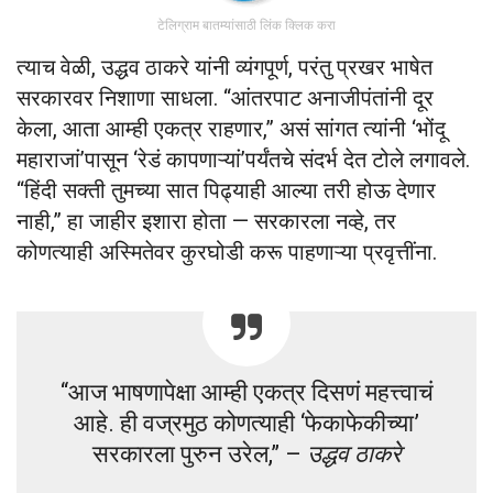
टेलिग्राम बातम्यांसाठी लिंक क्लिक करा
त्याच वेळी, उद्धव ठाकरे यांनी व्यंगपूर्ण, परंतु प्रखर भाषेत
सरकारवर निशाणा साधला. “आंतरपाट अनाजीपंतांनी दूर
केला, आता आम्ही एकत्र राहणार,” असं सांगत त्यांनी ‘भोंदू
महाराजां’पासून ‘रेडं कापणाऱ्यां’पर्यंतचे संदर्भ देत टोले लगावले.
“हिंदी सक्ती तुमच्या सात पिढ्याही आल्या तरी होऊ देणार
नाही,” हा जाहीर इशारा होता — सरकारला नव्हे, तर
कोणत्याही अस्मितेवर कुरघोडी करू पाहणाऱ्या प्रवृत्तींना.
“आज भाषणापेक्षा आम्ही एकत्र दिसणं महत्त्वाचं
आहे. ही वज्रमुठ कोणत्याही ‘फेकाफेकीच्या’
सरकारला पुरुन उरेल,” –
उद्धव ठाकरे