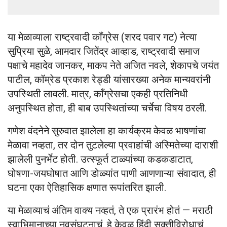
या मेळाव्याला राष्ट्रवादी काँग्रेस (शरद पवार गट) नेत्या
सुप्रिया सुळे, आमदार जितेंद्र आव्हाड, राष्ट्रवादी समाज
पक्षाचे महादेव जानकर, माकप नेते अजित नवले, शेकापचे जयंत
पाटील, कॉम्रेड प्रकाश रेड्डी यांसारख्या अनेक मान्यवरांनी
उपस्थिती लावली. मात्र, काँग्रेसचा एकही प्रतिनिधी
अनुपस्थित होता, ही बाब उपस्थितांच्या चर्चेचा विषय ठरली.
गणेश वंदनेने सुरुवात झालेला हा कार्यक्रम केवळ भाषणांचा
मेळावा नव्हता, तर दोन तुटलेल्या प्रवाहांची अस्मितेच्या दाराशी
झालेली पुनर्भेट होती. उत्स्फूर्त टाळ्यांच्या कडकडाटात,
घोषणा-जयघोषात आणि डोळ्यांत पाणी आणणाऱ्या संवादात, ही
घटना एका ऐतिहासिक क्षणात रूपांतरित झाली.
या मेळाव्याचं अंतिम वाक्य नव्हतं, ते एक प्रारंभ होतं — मराठी
स्वाभिमानाच्या नवसंघटनाचं. हे केवळ हिंदी सक्तीविरोधाचं