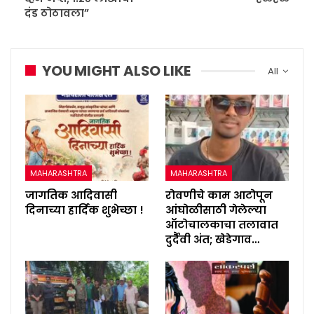
दंड ठोठावला”
YOU MIGHT ALSO LIKE
All
MAHARASHTRA
MAHARASHTRA
जागतिक आदिवासी
रोवणीचे काम आटोपून
दिनाच्या हार्दिक शुभेच्छा !
आंघोळीसाठी गेलेल्या
ऑटोचालकाचा तलावात
दुर्दैवी अंत; खेडेगाव…