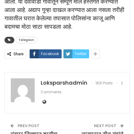
आला. या देवावाडी गावातून सम्पूर्ण माल हस्तगत करण्यात
आला आहे. अद्याप गुन्हा दाखल करण्यात आला नसला तरीही
गावातील घरात केलेल्या तपासात पोलिसांना काजू आणि
बदामचा मोठा साठा सापडला आहे.
Talegaon
Facebook
Twitter
Share
Loksparshadmin
1631 Posts
2
Comments
PREV POST
NEXT POST