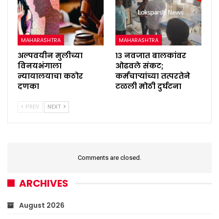
MAHARASHTRA
MAHARASHTRA
अल्पवयीन मुलीच्या
१३ नवजात बालकांवर
विनयभंगाला
ओढवले संकट;
न्यायालयाचा कठोर
कर्मचाऱ्यांच्या तत्परतेने
दणका
टळली मोठी दुर्घटना
PREV
NEXT
Comments are closed.
ARCHIVES
August 2026