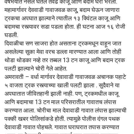
वर्षभयात नसेल घेतले तेवढे काजू आणि बदाम घरी भरला.
महामार्गावर देववाडी गावाजवळ काजू, बदाम घेऊन जाणारा
ट्रकचा अपघात झाल्याने त्यातील १३ क्विंटल काजू आणि
बदामचा रस्त्यावर सडा पडला होता. ही घटना आज १६ रोजी
घडली.
दिवाळीचा सण साजरा होत असताना ट्रकमधून वाहून जात
असलेल्या सुका मेवा वरच डल्ला मारण्यात आला आणि तोही
थोडा थोडका नव्हे तर तब्बल 13 टन काजू आणि बदाम ट्रक
पलटी झाल्याने चोरी गेले आहेत.
अमरावती – वर्धा मार्गावर देवावाडी गावाजवळ अचानक पहाटे
५ वाजता ट्रक रस्त्याच्या खाली पलटी झाला . सुदैवाने या
अपघातात जीवितहानी झाली नाही. पण, ट्रकमधील काजू
आणि बदामाचा 13 टन माल परिसरातील गावातच लंपास
करण्यात आला. चोरीचा माल देवावाडी गावात लंपास झाल्याची
पक्की खबर पोलिसांकडे होती. त्यामुळे पोलीस दंगल पथक
देवावाडी गावात पोहचले. गावात घराघरात तपास करण्यात