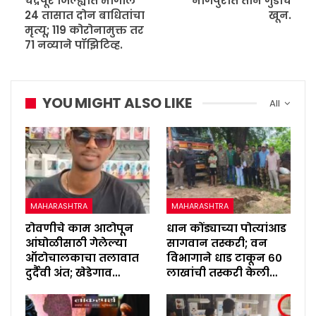
चंद्रपूर जिल्ह्यात मागील
नागपुरात तीन गुंडांचे
24 तासात दोन बाधितांचा
खून.
मृत्यू; 119 कोरोनामुक्त तर
71 नव्याने पॉझिटिव्ह.
YOU MIGHT ALSO LIKE
All
MAHARASHTRA
MAHARASHTRA
रोवणीचे काम आटोपून
धान कोंड्याच्या पोत्यांआड
आंघोळीसाठी गेलेल्या
सागवान तस्करी; वन
ऑटोचालकाचा तलावात
विभागाने धाड टाकून ६०
दुर्दैवी अंत; खेडेगाव…
लाखांची तस्करी केली…