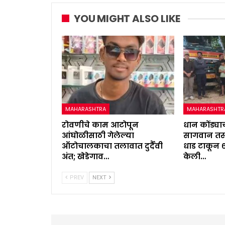
YOU MIGHT ALSO LIKE
MAHARASHTRA
MAHARASHTR
रोवणीचे काम आटोपून
धान कोंड्याच
आंघोळीसाठी गेलेल्या
सागवान तस्
ऑटोचालकाचा तलावात दुर्दैवी
धाड टाकून 
अंत; खेडेगाव…
केली…
PREV
NEXT