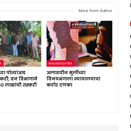
More From Author
A
MAHARASHTRA
्या पोत्यांआड
अल्पवयीन मुलीच्या
करी; वन विभागाने
विनयभंगाला न्यायालयाचा
६० लाखांची तस्करी
कठोर दणका