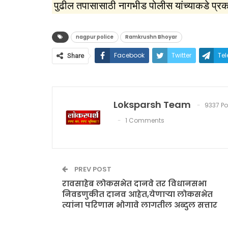
पुढील तपासासाठी नागभीड पोलीस यांच्याकडे प्र
nagpur police
Ramkrushn Bhoyar
Facebook
Twitter
Te
Share
Loksparsh Team
9337 Po
1 Comments
PREV POST
रावसाहेब लोकसभेत दानवे तर विधानसभा
निवडणुकीत दानव आहेत,येणाऱ्या लोकसभेत
त्यांना परिणाम भोगावे लागतील अब्दुल सत्तार