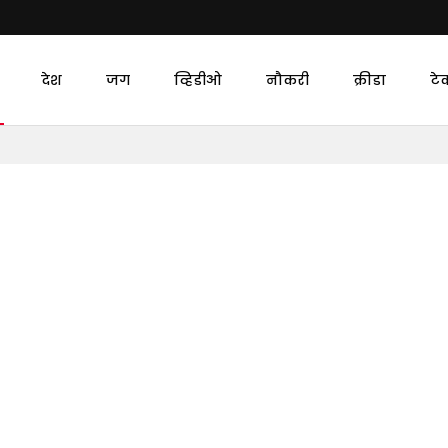
देश
जग
व्हिडीओ
नौकरी
क्रीडा
टे