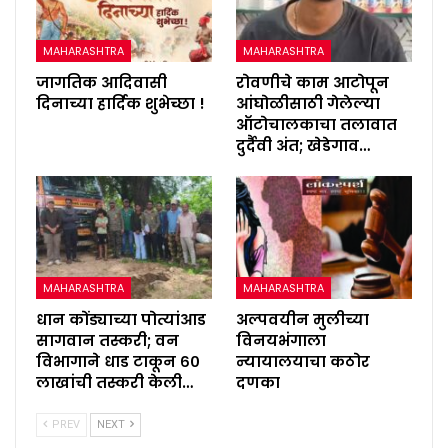
MAHARASHTRA
MAHARASHTRA
जागतिक आदिवासी
रोवणीचे काम आटोपून
दिनाच्या हार्दिक शुभेच्छा !
आंघोळीसाठी गेलेल्या
ऑटोचालकाचा तलावात
दुर्दैवी अंत; खेडेगाव…
MAHARASHTRA
MAHARASHTRA
धान कोंड्याच्या पोत्यांआड
अल्पवयीन मुलीच्या
सागवान तस्करी; वन
विनयभंगाला
विभागाने धाड टाकून ६०
न्यायालयाचा कठोर
लाखांची तस्करी केली…
दणका
PREV
NEXT