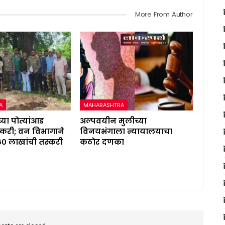
More From Author
A
MAHARASHTRA
्या पोत्यांआड
अल्पवयीन मुलीच्या
करी; वन विभागाने
विनयभंगाला न्यायालयाचा
६० लाखांची तस्करी
कठोर दणका