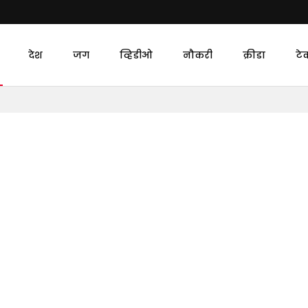
देश
जग
व्हिडीओ
नौकरी
क्रीडा
टे