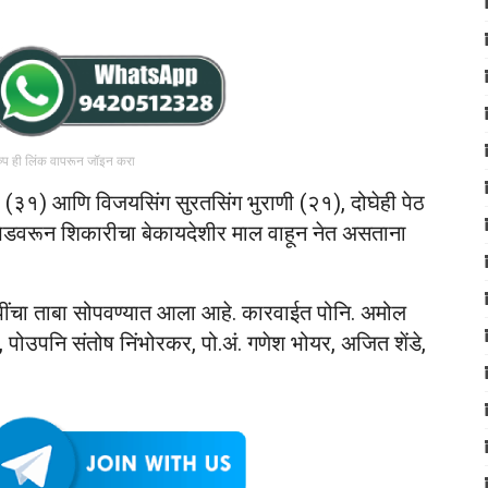
रुप ही लिंक वापरून जॉइन करा
णी (३१) आणि विजयसिंग सुरतसिंग भुराणी (२१), दोघेही पेठ
 मोपेडवरून शिकारीचा बेकायदेशीर माल वाहून नेत असताना
ींचा ताबा सोपवण्यात आला आहे. कारवाईत पोनि. अमोल
, पोउपनि संतोष निंभोरकर, पो.अं. गणेश भोयर, अजित शेंडे,