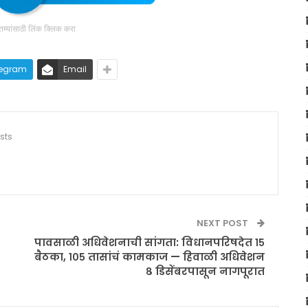
ातम्यांसाठी लिंक क्लिक करा
legram
Email
sts
NEXT POST
पावसाळी अधिवेशनाची सांगता: विधानपरिषदेत १५
बैठका, १०५ तासांचं कामकाज — हिवाळी अधिवेशन
८ डिसेंबरपासून नागपूरात