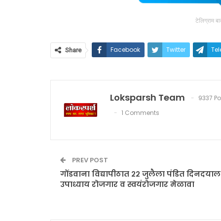
टेलिग्राम ब
Facebook
Twitter
Te
Share
Loksparsh Team
9337 Po
1 Comments
PREV POST
गोंडवाना विद्यापीठात २२ जुलैला पंडित दिनदयाल
उपाध्याय रोजगार व स्वयंरोजगार मेळावा