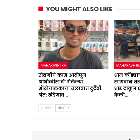
YOU MIGHT ALSO LIKE
MAHARASHTRA
MAHARASHTR
रोवणीचे काम आटोपून
धान कोंड्याच
आंघोळीसाठी गेलेल्या
सागवान तस्
ऑटोचालकाचा तलावात दुर्दैवी
धाड टाकून 
अंत; खेडेगाव…
केली…
PREV
NEXT