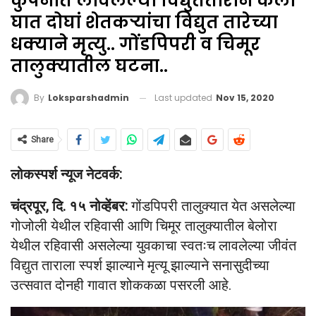
कुंपनात लावलेल्या विद्युतताराने केला
घात दोघां शेतकऱ्यांचा विद्युत तारेच्या
धक्याने मृत्यु.. गोंडपिपरी व चिमूर
तालुक्यातील घटना..
Last updated
Nov 15, 2020
By
Loksparshadmin
Share
लोकस्पर्श न्यूज नेटवर्क:
चंद्रपूर, दि. १५ नोव्हेंबर:
गोंडपिपरी तालुक्यात येत असलेल्या
गोजोली येथील रहिवासी आणि चिमूर तालुक्यातील बेलोरा
येथील रहिवासी असलेल्या युवकाचा स्वतःच लावलेल्या जीवंत
विद्युत ताराला स्पर्श झाल्याने मृत्यू झाल्याने सनासुदीच्या
उत्सवात दोनही गावात शोककळा पसरली आहे.