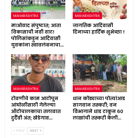
MAHARASHTRA
MAHARASHTRA
माओवाद संपुष्टात; आता
जागतिक आदिवासी
विकासाची नवी वाट!
दिनाच्या हार्दिक शुभेच्छा !
पोलिसांकडून आदिवासी
युवकांना स्वावलंबनाचा…
MAHARASHTRA
MAHARASHTRA
रोवणीचे काम आटोपून
धान कोंड्याच्या पोत्यांआड
आंघोळीसाठी गेलेल्या
सागवान तस्करी; वन
ऑटोचालकाचा तलावात
विभागाने धाड टाकून ६०
दुर्दैवी अंत; खेडेगाव…
लाखांची तस्करी केली…
PREV
NEXT