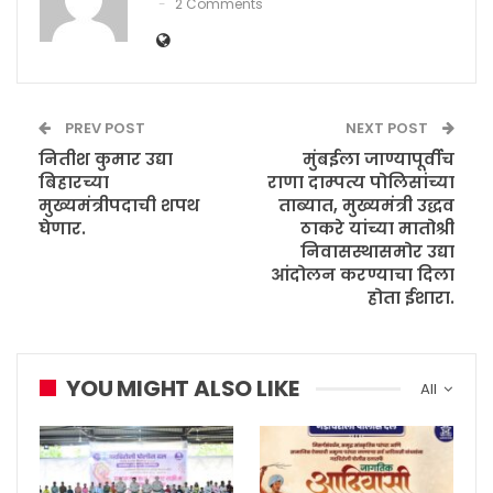
2 Comments
PREV POST
NEXT POST
नितीश कुमार उद्या
मुंबईला जाण्यापूर्वीच
बिहारच्या
राणा दाम्पत्य पोलिसांच्या
मुख्यमंत्रीपदाची शपथ
ताब्यात, मुख्यमंत्री उद्धव
घेणार.
ठाकरे यांच्या मातोश्री
निवासस्थासमोर उद्या
आंदोलन करण्याचा दिला
होता ईशारा.
YOU MIGHT ALSO LIKE
All