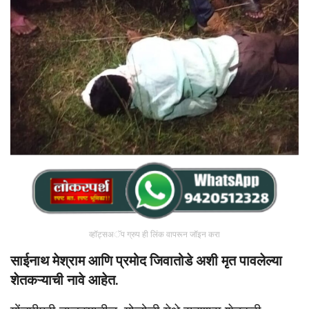
व्हॉट्सअॅप ग्रुप ही लिंक वापरून जॉइन करा
साईनाथ मेश्राम आणि प्रमोद जिवातोडे अशी मृत पावलेल्या
शेतकऱ्याची नावे आहेत.