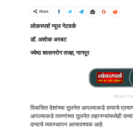
Share
लोकस्पर्श न्यूज नेटवर्क
डॉ. अशोक अरबट
ज्येष्ठ श्‍वसनरोग तज्ज्ञ, नागपूर
व्हॉट्सअॅप ग्
विकसित देशांच्या तुलनेत आपल्याकडे दम्याचे प्रमा
आपल्याकडे तरुणांच्या तुलनेत लहानग्यांमध्येही दम्
दम्याचे व्यवस्थापन अत्यावश्यक आहे.