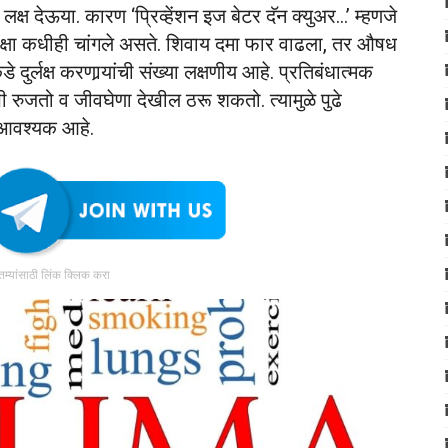
लक्ष देऊया. कारण ‘प्रिव्हेंशन इज बेटर दॅन क्युअर…’ म्हणजे
पेक्षा कधीही चांगले असते. शिवाय दमा फार वाढला, तर औषध
र्लक्ष करणार्‍यांची संख्या लक्षणीय आहे. प्रतिबंधात्मक
 रुजतो व जीवघेणा देखील ठरू शकतो. त्यामुळे पुढे
णे आवश्यक आहे.
ातम्यांसाठी लिंक क्लिक करा