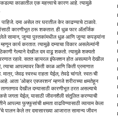
डल्या काळातील एक महत्त्वाचे कारण आहे. त्यामुळे
.
ाहिजे. दमा असेल तर घरातील केर काढण्याचे टाळावे.
रांसाठी कारणीभूत ठरू शकतात. ही धुळ फार अ‍ॅलर्जिक
सामान, जुन्या पुस्तकांमधील धुळ आणि जुन्या कपड्यांना
म्हणून कार्य करतात. त्यामुळे़ दम्याचा विकार असलेल्यांनी
 ठिकाणी गेल्याने देखील दम वाढू शकतो. त्यामुळे शक्यतो
ावरणात रहावे. सतत व्हायरल इंफेक्शन होत असल्याने देखील
ी, त्याचा आपल्यावर किती काळ आणि किती प्रमाणात
 मात्र, जेवढ स्वस्थ राहता येईल, तेवढे चांगले. स्वतःची
हे. आता ‘ओव्हर एक्जरशन’ म्हणजे शरीराच्या क्षमतेहून
य ताणतणाव देखील दम्यासाठी कारणीभूत ठरत असल्याचे
 कसे जगता येईल, यासाठी जीवनशैली संतुलित करण्याची
तीने आपल्या फुफ्फुसांची क्षमता वाढविण्यासाठी व्यायाम केला
बींचे पालन केले तर दमासारख्या आजारात सामान्य जीवन