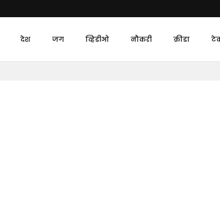
देश
जग
व्हिडीओ
नौकरी
क्रीडा
टे