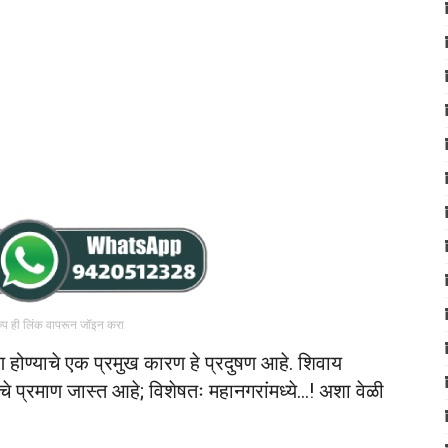
रुप ही लिंक वापरून जॉइन करा
ण होण्याचे एक प्रमुख कारण हे प्रदुषण आहे. शिवाय
याचे प्रमाण जास्त आहे; विशेषतः महानगरांमध्ये…! अशा वेळी