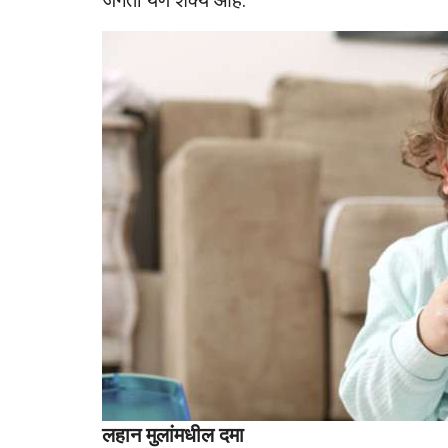
जगता येणे शक्य आहे.
लहान मुलांमधील दमा