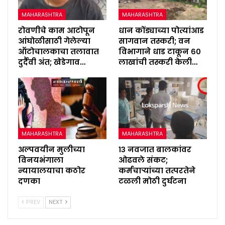
MAHARASHTRA
MAHARASHTRA
रोवणीचे काम आटोपून
धान कोंड्याच्या पोत्यांआड
आंघोळीसाठी गेलेल्या
सागवान तस्करी; वन
ऑटोचालकाचा तलावात
विभागाने धाड टाकून ६०
दुर्दैवी अंत; खेडेगाव…
लाखांची तस्करी केली…
MAHARASHTRA
MAHARASHTRA
अल्पवयीन मुलीच्या
१३ नवजात बालकांवर
विनयभंगाला
ओढवले संकट;
न्यायालयाचा कठोर
कर्मचाऱ्यांच्या तत्परतेने
दणका
टळली मोठी दुर्घटना
PREV
NEXT