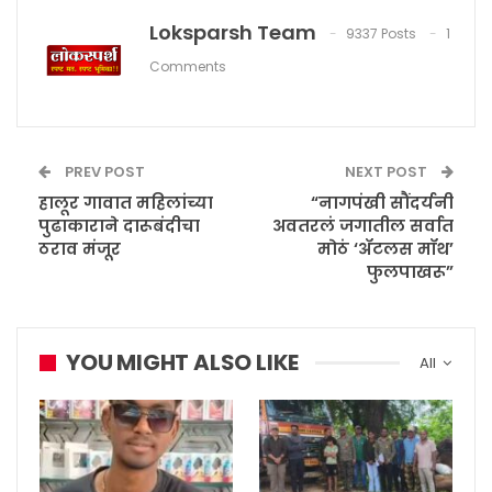
Loksparsh Team
9337 Posts
1
Comments
PREV POST
NEXT POST
हालूर गावात महिलांच्या
“नागपंखी सौंदर्यनी
पुढाकाराने दारूबंदीचा
अवतरलं जगातील सर्वात
ठराव मंजूर
मोठं ‘ॲटलस मॉथ’
फुलपाखरू”
YOU MIGHT ALSO LIKE
All