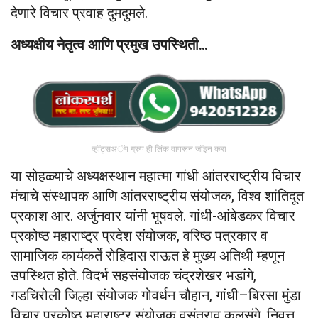
देणारे विचार प्रवाह दुमदुमले.
अध्यक्षीय नेतृत्व आणि प्रमुख उपस्थिती…
व्हॉट्सअॅप ग्रुप ही लिंक वापरून जॉइन करा
या सोहळ्याचे अध्यक्षस्थान महात्मा गांधी आंतरराष्ट्रीय विचार
मंचाचे संस्थापक आणि आंतरराष्ट्रीय संयोजक, विश्व शांतिदूत
प्रकाश आर. अर्जुनवार यांनी भूषवले. गांधी-आंबेडकर विचार
प्रकोष्ठ महाराष्ट्र प्रदेश संयोजक, वरिष्ठ पत्रकार व
सामाजिक कार्यकर्ते रोहिदास राऊत हे मुख्य अतिथी म्हणून
उपस्थित होते. विदर्भ सहसंयोजक चंद्रशेखर भडांगे,
गडचिरोली जिल्हा संयोजक गोवर्धन चौहान, गांधी–बिरसा मुंडा
विचार प्रकोष्ठ महाराष्ट्र संयोजक वसंतराव कुलसंगे, निवृत्त