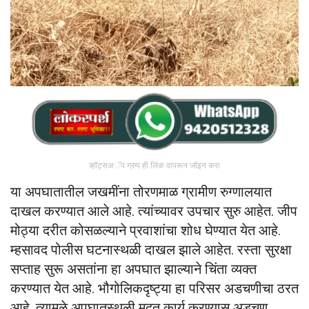
व्हॉट्सअॅप ग्रुप ही लिंक वापरून जॉइन करा
या अपघातातील जखमींना तोरणमाळ ग्रामीण रुग्णालयात
दाखल करण्यात आले आहे. त्यांच्यावर उपचार सुरु आहेत. जीप
मोठ्या दरीत कोसळल्याने प्रवाशांचा शोध घेण्यात येत आहे.
म्हसावद पोलीस घटनास्थळी दाखल झाले आहेत. रस्ता सुरक्षा
सप्ताह सुरू असतांना हा अपघात झाल्याने चिंता व्यक्त
करण्यात येत आहे. भौगोलिकदृष्ट्या हा परिसर अडचणीचा ठरत
आहे. त्यामुळे अपघातस्थळी मदत कार्य करण्यास अडचण