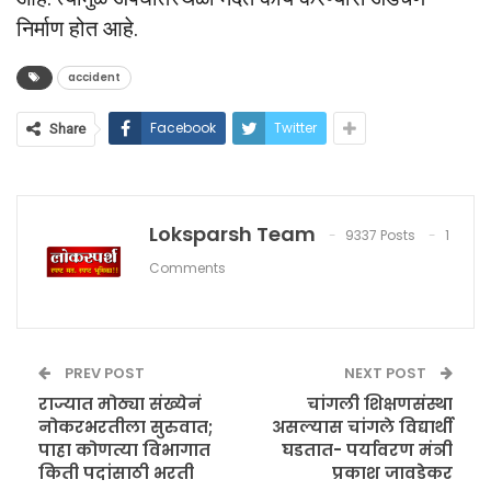
निर्माण होत आहे.
accident
Facebook
Twitter
Share
Loksparsh Team
9337 Posts
1
Comments
PREV POST
NEXT POST
राज्यात मोठ्या संख्येनं
चांगली शिक्षणसंस्था
नोकरभरतीला सुरुवात;
असल्यास चांगले विद्यार्थी
पाहा कोणत्या विभागात
घडतात- पर्यावरण मंञी
किती पदांसाठी भरती
प्रकाश जावडेकर