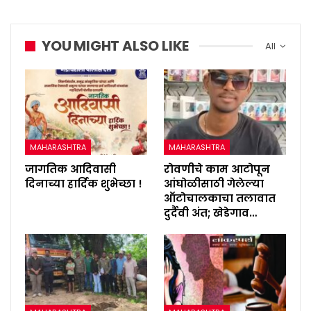
YOU MIGHT ALSO LIKE
All
MAHARASHTRA
MAHARASHTRA
जागतिक आदिवासी
रोवणीचे काम आटोपून
दिनाच्या हार्दिक शुभेच्छा !
आंघोळीसाठी गेलेल्या
ऑटोचालकाचा तलावात
दुर्दैवी अंत; खेडेगाव…