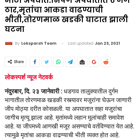
मोठा अपघात:भिषण अपघातात ६ जण
ठार,मृतांचा आकडा वाढण्याची
भीती,तोरणमाळ खडकी घाटात झाली
घटना
Last updated
Jan 23, 2021
By
Loksparsh Team
Share
लोकस्पर्श न्यूज नेटवर्क
नंदुरबार, दि. २३ जानेवारी :
धडगाव तालुक्यातील दुर्गम
भागातील तोरणमाळ खडकी रस्त्यावर मजुरांना घेऊन जाणारी
जीप मोठ्या दरीत कोसळली. या अपघातात सहा मजुरांचा
जागीच मृत्यू झाला आहे. मृतांमध्ये लहान मुलांचाही समावेश
आहे. या जीपमध्ये आणखी मजूर असण्याचे वर्तविण्यात येत आहे.
त्यामुळे मृतांचा आकडा वाढण्याची भीती व्यक्त होत आहे.