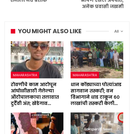
तेजाला नवे प्रतीक
भीषण एसटी अपघात;
अनेक प्रवासी जखमी
YOU MIGHT ALSO LIKE
All
MAHARASHTRA
MAHARASHTRA
रोवणीचे काम आटोपून
धान कोंड्याच्या पोत्यांआड
आंघोळीसाठी गेलेल्या
सागवान तस्करी; वन
ऑटोचालकाचा तलावात
विभागाने धाड टाकून ६०
दुर्दैवी अंत; खेडेगाव…
लाखांची तस्करी केली…