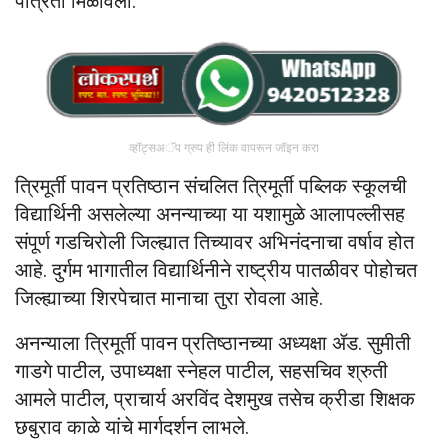
पात्रता मिळविली.
व्हॉट्सअॅप ग्रुप ही लिंक वापरून जॉइन करा
त्रिमूर्ती पावन प्रतिष्ठान संचलित त्रिमूर्ती पब्लिक स्कूलची
विद्यार्थिनी असलेल्या अनन्याच्या या यशामुळे आलापल्लीसह
संपूर्ण गडचिरोली जिल्ह्यात तिच्यावर अभिनंदनाचा वर्षाव होत
आहे. दुर्गम भागातील विद्यार्थिनीने राष्ट्रीय पातळीवर पोहोचत
जिल्ह्याच्या शिरपेचात मानाचा तुरा रोवला आहे.
अनन्याला त्रिमूर्ती पावन प्रतिष्ठानच्या अध्यक्षा ॲड. सुमीती
गाडगे पाटील, उपाध्यक्षा स्नेहल पाटील, सहसचिव श्रुती
आमले पाटील, प्राचार्य अरविंद देशमुख तसेच क्रीडा शिक्षक
छबुराव काळे यांचे मार्गदर्शन लाभले.