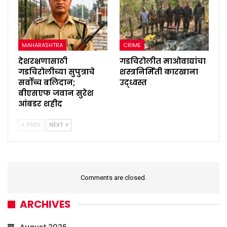
MAHARASHTRA
CRIME
देशरक्षणासाठी
गडचिरोलीत माओवाद्यांचा
गडचिरोलीच्या सुपुत्राचे
शस्त्रनिर्मिती कारखाना
सर्वोच्च बलिदान;
उद्ध्वस्त
बीएसएफ जवान सुरेश
आंबडर शहीद
PREV
NEXT
Comments are closed.
ARCHIVES