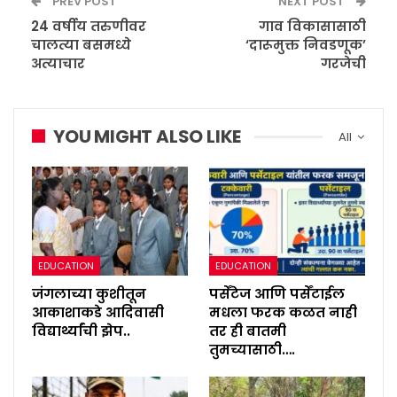
PREV POST
NEXT POST
24 वर्षीय तरुणीवर
गाव विकासासाठी
चालत्या बसमध्ये
‘दारूमुक्त निवडणूक’
अत्याचार
गरजेची
YOU MIGHT ALSO LIKE
All
EDUCATION
EDUCATION
जंगलाच्या कुशीतून
पर्सेंटेज आणि पर्सेंटाईल
आकाशाकडे आदिवासी
मधला फरक कळत नाही
विद्यार्थ्यांची झेप..
तर ही बातमी
तुमच्यासाठी….