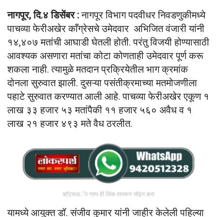
नागपूर, दि.४ डिसेंबर :
नागपूर विभाग पदवीधर निवडणुकीमध्ये
पाचव्या फेरीअखेर काँग्रेसचे उमेदवार अभिजित वंजारी यांनी
१४,४०७ मतांची आघाडी घेतली होती. परंतु विजयी होण्यासाठी
आवश्यक असणारा मतांचा कोटा कोणताही उमेदवार पूर्ण करू
शकला नाही. त्यामुळे मतदान प्रक्रियेतील भाग क्रमांक
दोनला सुरुवात झाली. दुसऱ्या पसंतीक्रमाच्या मतमोजणीला
पहाटे सुरुवात करण्यात आली आहे. पाचव्या फेरीअखेर एकूण १
लाख ३३ हजार ५३ मतांपैकी ११ हजार ५६० अवैध व १
लाख २१ हजार ४९३ मते वैध ठरलीत.
व्हॉट्सअॅप ग्रुप ही लिंक वापरून जॉइन करा
यामध्ये आयुक्त डॉ. संजीव कुमार यांनी जाहीर केलेली पहिल्या