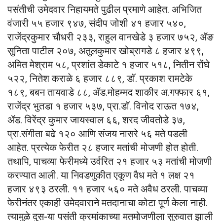
पसंतीची उमेदवार निहायमते पुढील प्रमाणे आहेत. अभिजित
वंजारी ५५ हजार ९४७, संदीप जोशी ४१ हजार ५४०,
राजेंद्रकुमार चौधरी २३३, राहुल वानखेडे ३ हजार ७५२, ॲङ
सुनिता पाटील २०७, अतुलकुमार खोब्रागडे ८ हजार ४९९,
अमित मेश्राम ५८, प्रशांत डेकाटे १ हजार ५१८, नितीन रोंघे
५२२, नितेश कराळे ६ हजार ८८९, डॉ. प्रकाश रामटेके
१८९, बबन तायवाडे ८८, ॲड.मोहम्मद शाकीर अ.गफ्फार ६१,
राजेंद्र भुतडा १ हजार ५३७, प्रा.डॉ. विनोद राऊत १७४,
ॲड. विरेंद्र कुमार जायस्वाल ६६, शरद जीवतोडे ३७,
प्रा.संगीता बढे १२० आणि संजय नासरे ५६ मते पडली
आहेत. प्रत्येक फेरीत २८ हजार मतांची मोजणी होत होती.
तथापि, पाचव्या फेरीमध्ये उर्वरित २१ हजार ५३ मतांची मोजणी
करण्यात आली. या निवडणुकीत एकूण वैध मते १ लक्ष २१
हजार ४९३ ठरली. ११ हजार ५६० मते अवैध ठरली. पाचव्या
फेरीनंतर एकाही उमेदवाराने मतदानाचा कोटा पूर्ण केला नाही.
त्यामुळे दुस-या पसंती क्रमांकाच्या मतमोजणीला सुरुवात झाली