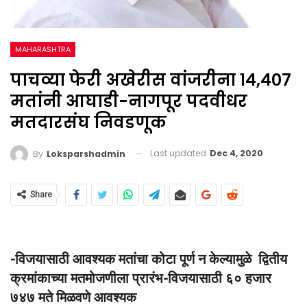
MAHARASHTRA
पाचव्या फेरी अखेरीस वांजरीना १४,४०७
मतांनी आघाडी-नागपूर पदवीधर
मतदारसंघ निवडणूक
Last updated
Dec 4, 2020
By
Loksparshadmin
Share
-विजयासाठी आवश्यक मतांचा कोटा पूर्ण न केल्यामुळे द्वितीय
क्रमांकाच्या मतमोजणीला प्रारंभ-विजयासाठी ६० हजार
७४७ मते मिळवणे आवश्यक