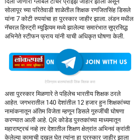
दिला जाणारा ग्लोबल टीचर प्राईझ जाहीर झाला असून
सोलापूर च्या परितेवाडी शाळेतील शिक्षक रणजितसिंह डिसले
यांना 7 कोटी रुपयांचा हा पुरस्कार जाहीर झाला. लंडन मधील
नॅचरल हिस्ट्री म्युझियम मध्ये झालेल्या समारंभात सुप्रसिद्ध
अभिनेते स्टीफन फ्राय यांनी याची अधिकृत घोषणा केली.
टेलिग्राम बातम्यांसाठी लिंक क्लिक करा
असा पुरस्कार मिळणारे ते पहिलेच भारतीय शिक्षक ठरले
आहेत. जगभरातील 140 देशांतील 12 हजार हुन शिक्षकांच्या
नामांकनातून अंतिम विजेता म्हणून डिसले गुरुजींची घोषणा
करण्यात आली आहे. QR कोडेड पुस्तकांच्या माध्यमातून
महाराष्ट्रचं नव्हे तर देशातील शिक्षण क्षेत्रांत अभिनवं क्रांती
केलेल्या कामाची दखल घेत त्यांना हा पुरस्कार जाहीर झाला