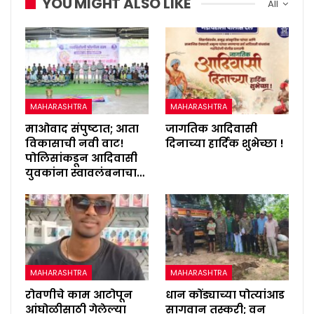
YOU MIGHT ALSO LIKE
All
MAHARASHTRA
MAHARASHTRA
माओवाद संपुष्टात; आता
जागतिक आदिवासी
विकासाची नवी वाट!
दिनाच्या हार्दिक शुभेच्छा !
पोलिसांकडून आदिवासी
युवकांना स्वावलंबनाचा…
MAHARASHTRA
MAHARASHTRA
रोवणीचे काम आटोपून
धान कोंड्याच्या पोत्यांआड
आंघोळीसाठी गेलेल्या
सागवान तस्करी; वन