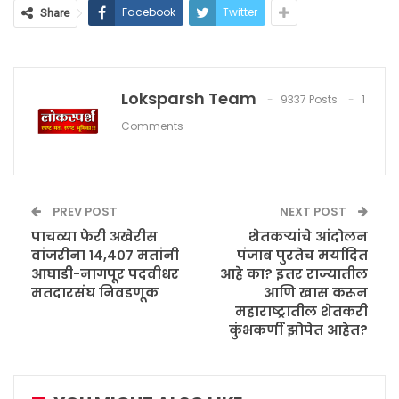
Facebook
Twitter
Share
Loksparsh Team
9337 Posts
1
Comments
PREV POST
NEXT POST
पाचव्या फेरी अखेरीस
शेतकऱ्यांचे आंदोलन
वांजरीना १४,४०७ मतांनी
पंजाब पुरतेच मर्यादित
आघाडी-नागपूर पदवीधर
आहे का? इतर राज्यातील
मतदारसंघ निवडणूक
आणि खास करून
महाराष्ट्रातील शेतकरी
कुंभकर्णी झोपेत आहेत?