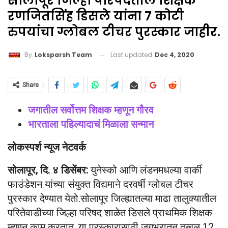
सोलापूर जिल्हा परिषदेतील शिक्षक
रणजितसिंह डिसले यांना 7 कोटी
रुपयांचा ग्लोबल टीचर पुरस्कार जाहीर.
Last updated
Dec 4, 2020
By
Loksparsh Team
Share
जगातील सर्वोत्तम शिक्षक म्हणून गौरव
भारताला पहिल्यादाचं मिळाला सन्मान
लोकस्पर्श न्यूज नेटवर्क
सोलापूर, दि. ४ डिसेंबर:
युनेस्को आणि लंडनमधल्या वार्की
फाउंडेशन यांच्या संयुक्त विद्यमाने दरवर्षी ग्लोबल टीचर
पुरस्कार देण्यात येतो.सोलापूर जिल्ह्यातल्या माढा तालुक्यातील
परितेवाडीच्या जिल्हा परिषद शाळेत डिसले प्राथमिक शिक्षक
म्हणून काम करतात. या पुरस्कारासाठी जगभरातून तब्बल 12