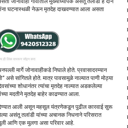
ता जोनावाही गावातील मुख्याध्यापक असंतू तलांडी हे दोन
ाईकांना घटनास्थळी नेऊन मृतदेह दाखवण्यात आला असता
रुप ही लिंक वापरून जॉइन करा
ल्ली मार्गे जोनावाहीकडे निघाले होते. प्रवासादरम्यान
लो” असे सांगितले होते. मात्र पावसामुळे नाल्यात पाणी मोठ्या
दिवसांच्या शोधानंतर त्यांचा मृतदेह नाल्यात अडकलेल्या
्या मदतीने मृतदेह बाहेर काढण्यात आला.
देण्यात आली असून महसूल यंत्रणेकडून पुढील कारवाई सुरू
लेल्या असंतू तलांडी यांच्या अचानक निधनाने परिसरात
 मुली आणि एक मुलगा असा परिवार आहे.