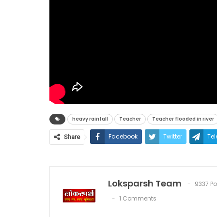
heavy rainfall
Teacher
Teacher flooded in river
Facebook
Twitter
Te
Share
Loksparsh Team
9337 Po
1 Comments