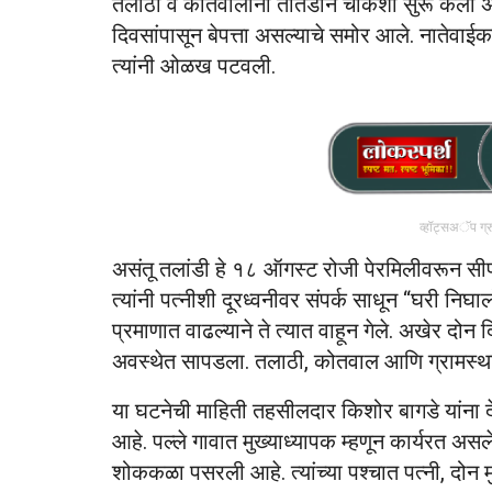
तलाठी व कोतवालांनी तातडीने चौकशी सुरू केली अस
दिवसांपासून बेपत्ता असल्याचे समोर आले. नातेव
त्यांनी ओळख पटवली.
व्हॉट्सअॅप ग्
असंतू तलांडी हे १८ ऑगस्ट रोजी पेरमिलीवरून सीपनप
त्यांनी पत्नीशी दूरध्वनीवर संपर्क साधून “घरी निघा
प्रमाणात वाढल्याने ते त्यात वाहून गेले. अखेर दोन 
अवस्थेत सापडला. तलाठी, कोतवाल आणि ग्रामस्थांच
या घटनेची माहिती तहसीलदार किशोर बागडे यांना 
आहे. पल्ले गावात मुख्याध्यापक म्हणून कार्यरत अस
शोककळा पसरली आहे. त्यांच्या पश्चात पत्नी, दोन