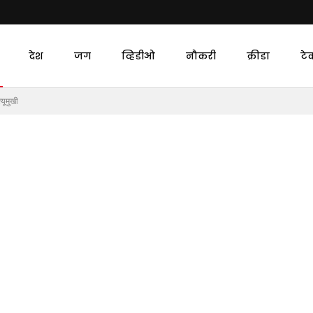
देश
जग
व्हिडीओ
नौकरी
क्रीडा
टे
्यूमुखी