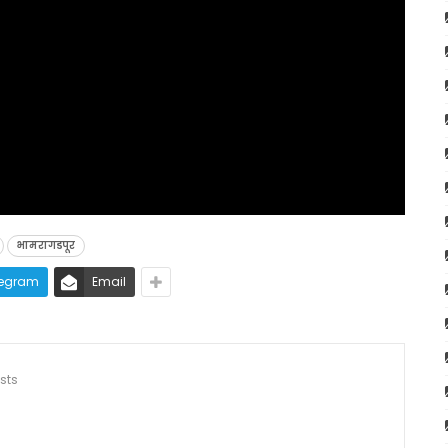
भामरागडपूर
legram
Email
sts