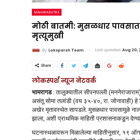
MAHARASHTRA
मोठी बातमी: मुसळधार पावसात श
मृत्यूमुखी
Last updated
Aug 20,
By
Loksparsh Team
Share
लोकस्पर्श न्यूज नेटवर्क
भामरागड
: तालुक्यातील सीपनपल्ली (मननेराजाराम) 
असंतू सोमा तलांडी (वय ३५-४०, रा. जोनावाही) हे 
अखेर मृतावस्थेत सापडले. मुसळधार पावसामुळे नाल्या
झाला, अशी प्राथमिक माहिती प्रशासनाकडून देण्
घटनास्थळावरून मिळालेल्या माहितीनुसार, १९ ऑगस