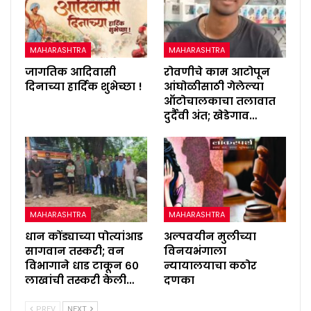
MAHARASHTRA
MAHARASHTRA
जागतिक आदिवासी
रोवणीचे काम आटोपून
दिनाच्या हार्दिक शुभेच्छा !
आंघोळीसाठी गेलेल्या
ऑटोचालकाचा तलावात
दुर्दैवी अंत; खेडेगाव…
MAHARASHTRA
MAHARASHTRA
धान कोंड्याच्या पोत्यांआड
अल्पवयीन मुलीच्या
सागवान तस्करी; वन
विनयभंगाला
विभागाने धाड टाकून ६०
न्यायालयाचा कठोर
लाखांची तस्करी केली…
दणका
PREV
NEXT