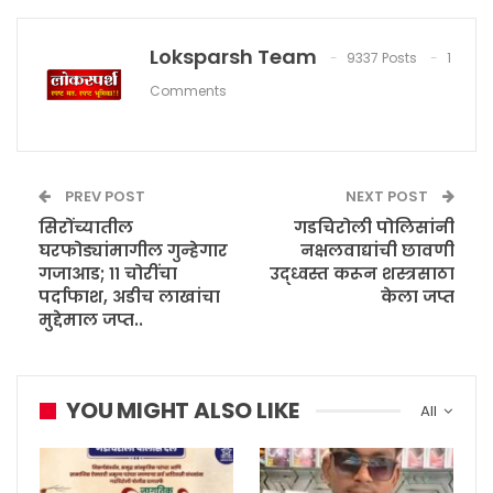
Loksparsh Team
9337 Posts
1
Comments
PREV POST
NEXT POST
सिरोंच्यातील
गडचिरोली पोलिसांनी
घरफोड्यांमागील गुन्हेगार
नक्षलवाद्यांची छावणी
गजाआड; ११ चोरींचा
उद्ध्वस्त करून शस्त्रसाठा
पर्दाफाश, अडीच लाखांचा
केला जप्त
मुद्देमाल जप्त..
YOU MIGHT ALSO LIKE
All