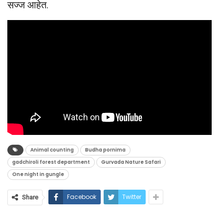
सज्ज आहेत.
Animal counting
Budha pornima
gadchiroli forest department
Gurvada Nature Safari
One night in gungle
Facebook
Twitter
Share