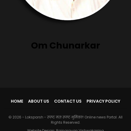
Om Chunarkar
HOME
ABOUT US
CONTACT US
PRIVACY POLICY
© 2026 - Loksparsh - स्पष्ट मत! स्पष्ट भुमिका!! Online news Portal. All
Rights Reserved.
Website Design:
Rajnarayan Vishwakarma