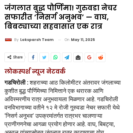
जंगलात बुद्ध पौर्णिमा! गुरुवडा नेचर
सफारीत ‘निसर्ग अनुभव’ — वाघ,
बिबट्याच्या सहवासात एक रात्र
On
May 11, 2025
By
Loksparsh Team
Share
लोकस्पर्श न्यूज नेटवर्क
गडचिरोली :
शहराच्या आठ किलोमीटर अंतरावर जंगलाच्या
कुशीत बुद्ध पौर्णिमेच्या निमित्ताने एक थरारक आणि
अविस्मरणीय रात्र अनुभवायला मिळणार आहे. गडचिरोली
वनविभागाच्या वतीने १२ मे रोजी गुरुवडा नेचर सफारी येथे
‘निसर्ग अनुभव’ उपक्रमांतर्गत रात्रभर चालणाऱ्या
प्राणीगणनेचा आगळा प्रयोग होणार आहे. वाघ, बिबट्या,
अस्वल यांच्यासोबत जंगलात रात्र काढण्याचा योग