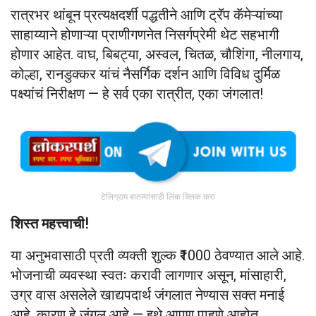
रात्रभर थांबून प्रत्यक्षदर्शी पद्धतीने आणि ट्रॅप कॅमेऱ्यांच्या
साहाय्याने होणाऱ्या प्राणीगणनेत निसर्गप्रेमी थेट सहभागी
होणार आहेत. वाघ, बिबट्या, अस्वल, चितळ, चौशिंगा, नीलगाय,
कोल्हा, रानडुक्कर यांचं नैसर्गिक दर्शन आणि विविध दुर्मिळ
पक्ष्यांचं निरीक्षण — हे सर्व एका रात्रीत, एका जंगलात!
टेलिग्राम बातम्यांसाठी लिंक क्लिक करा
शिस्त महत्त्वाची!
या अनुभवासाठी प्रती व्यक्ती शुल्क ₹1000 ठेवण्यात आले आहे.
भोजनाची व्यवस्था स्वतः करावी लागणार असून, मांसाहारी,
उग्र वास असलेले खाद्यपदार्थ जंगलात नेण्यास सक्त मनाई
आहे. कारण हे जंगल आहे — इथे आपण पाहुणे आहोत.