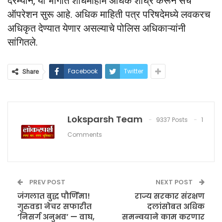
दरम्यान, या भागात शोधमोहीम अधिक शीघ्र करून सर्च
ऑपरेशन सुरू आहे. अधिक माहिती पत्र परिषदेमध्ये लवकरच
अधिकृत देण्यात येणार असल्याचे पोलिस अधिकाऱ्यांनी
सांगितले.
Facebook
Twitter
Share
Loksparsh Team
9337 Posts
1
Comments
PREV POST
NEXT POST
जंगलात बुद्ध पौर्णिमा!
राज्य सरकार संरक्षण
गुरुवडा नेचर सफारीत
दलांसोबत अधिक
‘निसर्ग अनुभव’ — वाघ,
समन्वयाने काम करणार