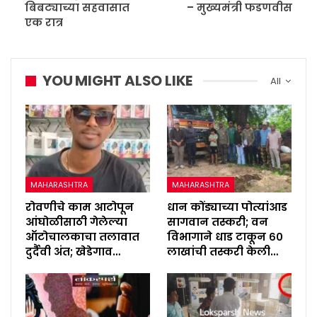
बिबट्याच्या सहवासात
– मुख्यमंत्री फडणवीस
एक रात्र
YOU MIGHT ALSO LIKE
All
MAHARASHTRA
MAHARASHTRA
रोवणीचे काम आटोपून
धान कोंड्याच्या पोत्यांआड
आंघोळीसाठी गेलेल्या
सागवान तस्करी; वन
ऑटोचालकाचा तलावात
विभागाने धाड टाकून ६०
दुर्दैवी अंत; खेडेगाव…
लाखांची तस्करी केली…