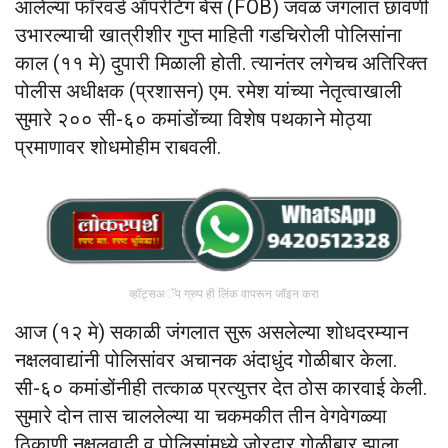
आलेल्या फॉरवर्ड ऑपरेटिंग बेस (FOB) जवळ जंगलात छावणी
उभारल्याची खात्रीशीर गुप्त माहिती गडचिरोली पोलिसांना
काल (११ मे) दुपारी मिळाली होती. त्यानंतर लगेचच अतिरिक्त
पोलीस अधीक्षक (प्रशासन) एम. रमेश यांच्या नेतृत्वाखाली
सुमारे २०० सी-६० कमांडोंच्या विशेष पथकाने मोठ्या
प्रमाणावर शोधमोहीम राबवली.
व्हॉट्सअॅप ग्रुप ही लिंक वापरून जॉइन करा
आज (१२ मे) सकाळी जंगलात सुरू असलेल्या शोधदरम्यान
नक्षलवाद्यांनी पोलिसांवर अचानक अंदाधुंद गोळीबार केला.
सी-६० कमांडोंनीही तत्काळ प्रत्युत्तर देत ठोस कारवाई केली.
सुमारे दोन तास चाललेल्या या चकमकीत तीन वेगवेगळ्या
ठिकाणी नक्षलवादी व पोलिसांमध्ये जोरदार गोळीबार झाला.