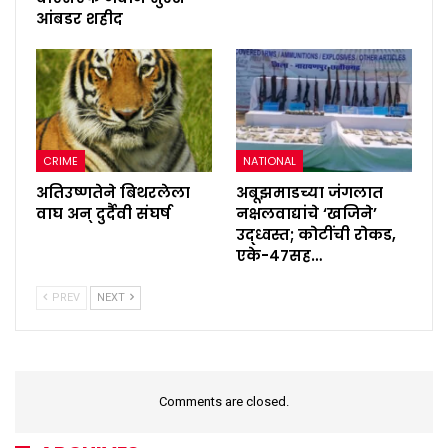
आंबडर शहीद
CRIME
NATIONAL
अतिउष्णतेने बिथरलेला
अबूझमाडच्या जंगलात
वाघ अन् दुर्दैवी संघर्ष
नक्षलवाद्यांचे ‘खजिने’
उद्ध्वस्त; कोटींची रोकड,
एके-४७सह…
PREV
NEXT
Comments are closed.