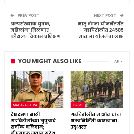
PREV POST
NEXT POST
अल्पसंख्याक युवक,
मातृ वंदना योजनेंतर्गत
महिलांना मिळणार
गडचिरोलीत 24585
कौशल्य विकास प्रशिक्षण
मातांना योजनेचा लाभ
YOU MIGHT ALSO LIKE
All
MAHARASHTRA
CRIME
देशरक्षणासाठी
गडचिरोलीत माओवाद्यांचा
गडचिरोलीच्या सुपुत्राचे
शस्त्रनिर्मिती कारखाना
सर्वोच्च बलिदान;
उद्ध्वस्त
बीएसएफ जवान सुरेश