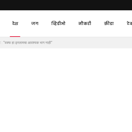
देश
जग
व्हिडीओ
नौकरी
क्रीडा
टे
ष्ट : “वक्फ हा इस्लामचा आवश्यक भाग नाही”