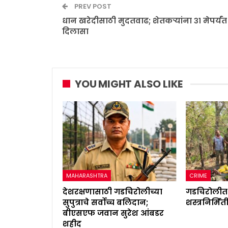
PREV POST
धान खरेदीसाठी मुदतवाढ; शेतकऱ्यांना ३१ मेपर्यंत
दिलासा
YOU MIGHT ALSO LIKE
MAHARASHTRA
CRIME
देशरक्षणासाठी गडचिरोलीच्या
गडचिरोलीत 
सुपुत्राचे सर्वोच्च बलिदान;
शस्त्रनिर्मि
बीएसएफ जवान सुरेश आंबडर
शहीद