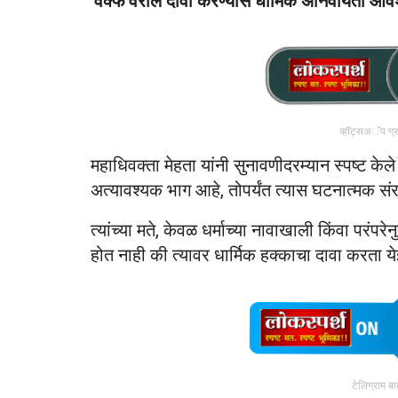
‘
वक्फ’वरील दावा करण्यास धार्मिक अनिवार्यता आव
व्हॉट्सअॅप ग्
महाधिवक्ता मेहता यांनी सुनावणीदरम्यान स्पष्ट केल
अत्यावश्यक भाग आहे, तोपर्यंत त्यास घटनात्मक सं
त्यांच्या मते, केवळ धर्माच्या नावाखाली किंवा परं
होत नाही की त्यावर धार्मिक हक्काचा दावा करता य
टेलिग्राम ब