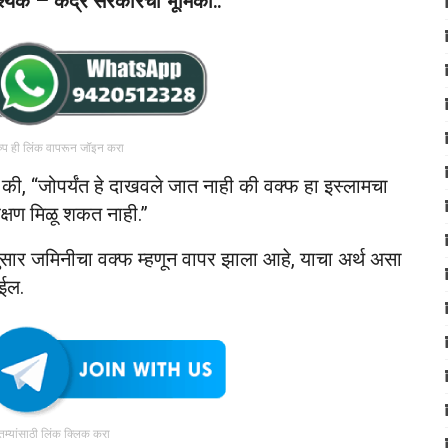
श्यक – केंद्र सरकारची भूमिका..
रुप ही लिंक वापरून जॉइन करा
े की, “जोपर्यंत हे दाखवले जात नाही की वक्फ हा इस्लामचा
रक्षण मिळू शकत नाही.”
परेनुसार जमिनीचा वक्फ म्हणून वापर झाला आहे, याचा अर्थ असा
ेईल.
ातम्यांसाठी लिंक क्लिक करा