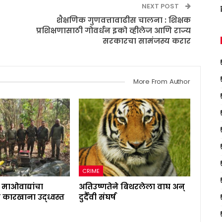
NEXT POST
शैक्षणिक गुणवत्तावाढीस चालना : शिक्षक
प्रशिक्षणासाठी गोवर्धन इको व्हीलेज आणि राज्य
सरकारचा सामंजस्य करार
More From Author
CRIME
माओवाद्यांचा
अतिउष्णतेने बिथरलेला वाघ अन्
ती कारखाना उद्ध्वस्त
दुर्दैवी संघर्ष