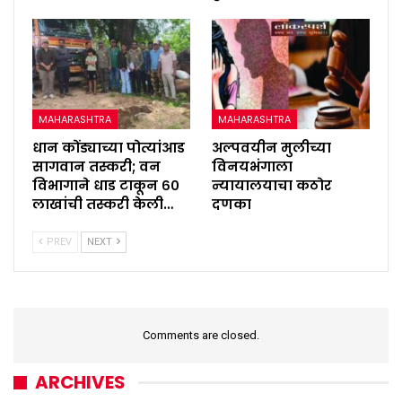
MAHARASHTRA
MAHARASHTRA
धान कोंड्याच्या पोत्यांआड
अल्पवयीन मुलीच्या
सागवान तस्करी; वन
विनयभंगाला
विभागाने धाड टाकून ६०
न्यायालयाचा कठोर
लाखांची तस्करी केली…
दणका
PREV
NEXT
Comments are closed.
ARCHIVES