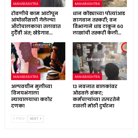
MAHARASHTRA
MAHARASHTRA
रोवणीचे काम आटोपून
धान कोंड्याच्या पोत्यांआड
आंघोळीसाठी गेलेल्या
सागवान तस्करी; वन
ऑटोचालकाचा तलावात
विभागाने धाड टाकून ६०
दुर्दैवी अंत; खेडेगाव…
लाखांची तस्करी केली…
MAHARASHTRA
MAHARASHTRA
अल्पवयीन मुलीच्या
१३ नवजात बालकांवर
विनयभंगाला
ओढवले संकट;
न्यायालयाचा कठोर
कर्मचाऱ्यांच्या तत्परतेने
दणका
टळली मोठी दुर्घटना
PREV
NEXT