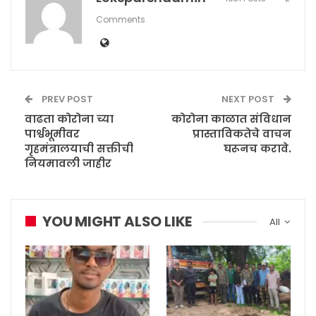
Comments
PREV POST
NEXT POST
वाढता कोरोना च्या
कोरोना काळात संविधान
पार्श्वभूमीवर
प्रास्ताविकतेचे वाचन
गृहमंत्रालयाची सक्तीची
घरूनच करावे.
नियमावली जाहीर
YOU MIGHT ALSO LIKE
All