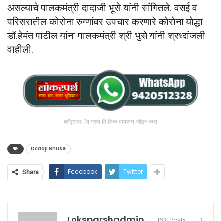
असल्याचे पालकमंत्री दादाजी भूसे यांनी सांगितले. वसई व
परिसरातील कोरोना रुग्णांवर उपचार करणारे कोरोना योद्धा
डॉ.हेमंत पाटील यांना पालकमंत्री श्री भुसे यांनी श्रध्दांजली
वाहीली.
व्हॉट्सअॅप ग्रुप ही लिंक वापरून जॉइन करा
Dadaji Bhuse
Facebook
Twitter
Share
Loksparshadmin
1631 Posts
2