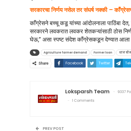
सरकारचा निर्णय नसेल तर संघर्ष नक्की – काँग्रेसच
काँग्रेसने बच्चू कडू यांच्या आंदोलनाला पाठिंबा 
सरकारने लवकरात लवकर शेतकऱ्यांसाठी ठोस निर्णय 
घेऊ,” असा स्पष्ट संदेश काँग्रेसकडून देण्यात आला
Agriculture farmer demand
Former loan
धान बो
Facebook
Twitter
Te
Share
Loksparsh Team
9337 Po
1 Comments
PREV POST