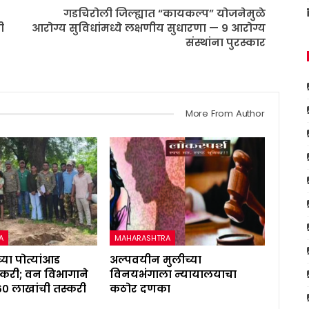
गडचिरोली जिल्ह्यात “कायकल्प” योजनेमुळे
ी
आरोग्य सुविधांमध्ये लक्षणीय सुधारणा — ९ आरोग्य
संस्थांना पुरस्कार
More From Author
A
MAHARASHTRA
्या पोत्यांआड
अल्पवयीन मुलीच्या
करी; वन विभागाने
विनयभंगाला न्यायालयाचा
६० लाखांची तस्करी
कठोर दणका