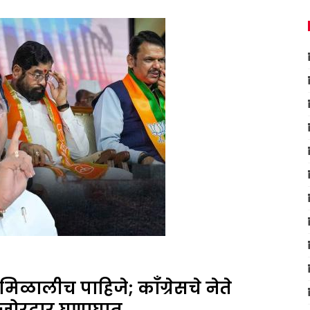
ळालीच पाहिजे; काँग्रेसचे नेते
र जोरदार घणाघात