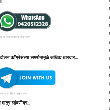
ा.
रुप ही लिंक वापरून जॉइन करा
आंदोलन काँग्रेसच्या समर्थनामुळे अधिक धारदार…
ातम्यांसाठी लिंक क्लिक करा
णय मात्र लांबणीवर…