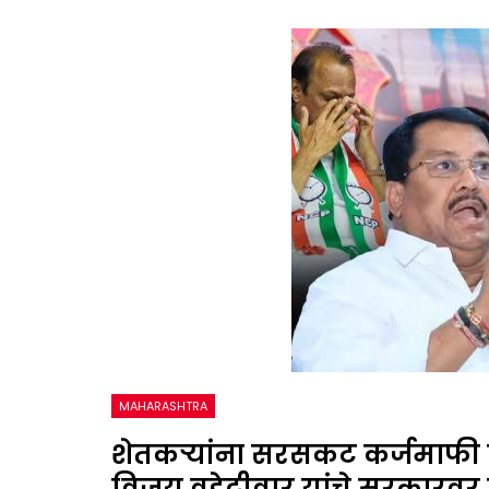
MAHARASHTRA
शेतकऱ्यांना सरसकट कर्जमाफी मि
विजय वडेट्टीवार यांचे सरकारव