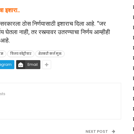
ा इशारा..
देत, सरकारला ठोस निर्णयासाठी इशाराच दिला आहे. “जर
घेतला नाही, तर रस्त्यावर उतरण्याचा निर्णय आम्हीही
 आहे.
नस
विजय वडेट्टीवार
शेतकरी कर्ज मुक्त
legram
Email
sts
NEXT POST