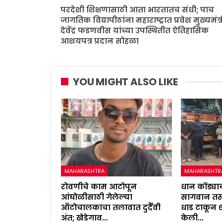
परदेशी शिक्षणासाठी आता भारतातच संधी; पाच
जागतिक विद्यापीठांना महाराष्ट्रात प्रवेश मुख्यमंत्र
देवेंद्र फडणवीस यांच्या उपस्थितीत ऐतिहासिक
आशयपत्र प्रदान सोहळा
YOU MIGHT ALSO LIKE
MAHARASHTRA
MAHARASHTR
रोवणीचे काम आटोपून
धान कोंड्याच
आंघोळीसाठी गेलेल्या
सागवान तस्
ऑटोचालकाचा तलावात दुर्दैवी
धाड टाकून 
अंत; खेडेगाव…
केली…