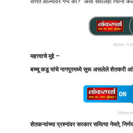
सत्तेत आल्यावर गप्प का?” असा सवालही त्यांनी केल
व्हॉट्सअॅप ग्
महत्त्वाचे मुद्दे –
बच्चू कडू यांचे नागपूरमध्ये सुरू असलेले शेतकरी 
टेलिग्राम ब
शेतकऱ्यांच्या प्रश्नांवर सरकार समित्या नेमते, निर्