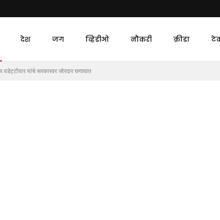
देश
जग
व्हिडीओ
नौकरी
क्रीडा
टे
जय वडेट्टीवार यांचे सरकारवर जोरदार घणाघात