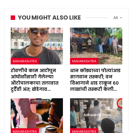
YOU MIGHT ALSO LIKE
All
MAHARASHTRA
MAHARASHTRA
रोवणीचे काम आटोपून
धान कोंड्याच्या पोत्यांआड
आंघोळीसाठी गेलेल्या
सागवान तस्करी; वन
ऑटोचालकाचा तलावात
विभागाने धाड टाकून ६०
दुर्दैवी अंत; खेडेगाव…
लाखांची तस्करी केली…
MAHARASHTRA
MAHARASHTRA