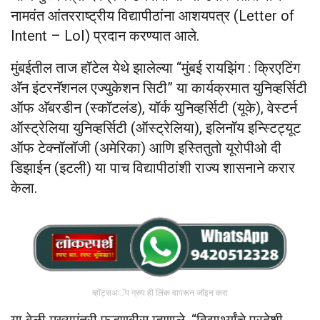
नामवंत आंतरराष्ट्रीय विद्यापीठांना आशयपत्र (Letter of
Intent – LoI) प्रदान करण्यात आले.
मुंबईतील ताज हॉटेल येथे झालेल्या “मुंबई रायझिंग : क्रिएटिंग
अ‍ॅन इंटरनॅशनल एज्युकेशन सिटी” या कार्यक्रमात युनिव्हर्सिटी
ऑफ अ‍ॅबरडीन (स्कॉटलंड), यॉर्क युनिव्हर्सिटी (यूके), वेस्टर्न
ऑस्ट्रेलिया युनिव्हर्सिटी (ऑस्ट्रेलिया), इलिनॉय इन्स्टिट्यूट
ऑफ टेक्नॉलॉजी (अमेरिका) आणि इस्तितुतो यूरोपीओ दी
डिझाईन (इटली) या पाच विद्यापीठांशी राज्य शासनाने करार
केला.
व्हॉट्सअॅप ग्रुप ही लिंक वापरून जॉइन करा
या वेळी मुख्यमंत्री फडणवीस म्हणाले, “विद्यार्थ्यांचे परदेशी