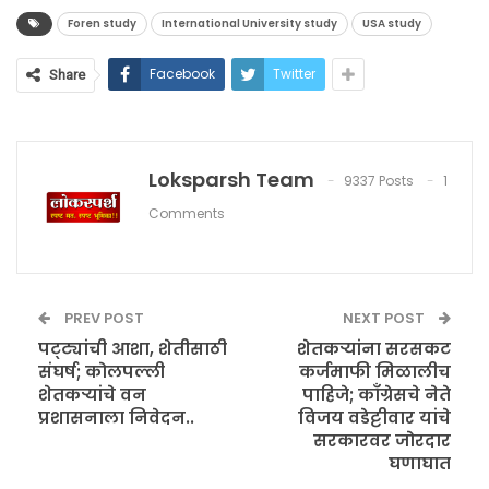
Foren study
International University study
USA study
Facebook
Twitter
Share
Loksparsh Team
9337 Posts
1
Comments
PREV POST
NEXT POST
पट्ट्यांची आशा, शेतीसाठी
शेतकऱ्यांना सरसकट
संघर्ष; कोलपल्ली
कर्जमाफी मिळालीच
शेतकऱ्यांचे वन
पाहिजे; काँग्रेसचे नेते
प्रशासनाला निवेदन..
विजय वडेट्टीवार यांचे
सरकारवर जोरदार
घणाघात