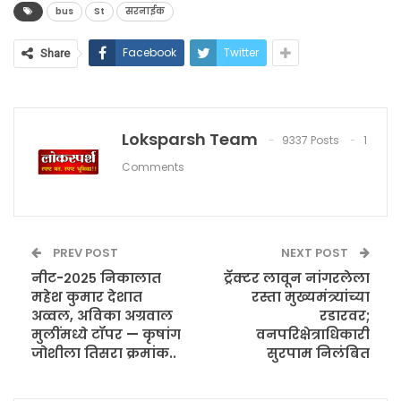
bus
St
सरनाईक
Facebook
Twitter
Share
Loksparsh Team
9337 Posts
1
Comments
PREV POST
NEXT POST
नीट-२०२५ निकालात
ट्रॅक्टर लावून नांगरलेला
महेश कुमार देशात
रस्ता मुख्यमंत्र्यांच्या
अव्वल, अविका अग्रवाल
रडारवर;
मुलींमध्ये टॉपर — कृषांग
वनपरिक्षेत्राधिकारी
जोशीला तिसरा क्रमांक..
सुरपाम निलंबित