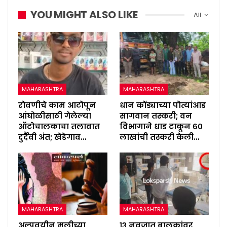
YOU MIGHT ALSO LIKE
All
MAHARASHTRA
MAHARASHTRA
रोवणीचे काम आटोपून
धान कोंड्याच्या पोत्यांआड
आंघोळीसाठी गेलेल्या
सागवान तस्करी; वन
ऑटोचालकाचा तलावात
विभागाने धाड टाकून ६०
दुर्दैवी अंत; खेडेगाव…
लाखांची तस्करी केली…
MAHARASHTRA
MAHARASHTRA
अल्पवयीन मुलीच्या
१३ नवजात बालकांवर