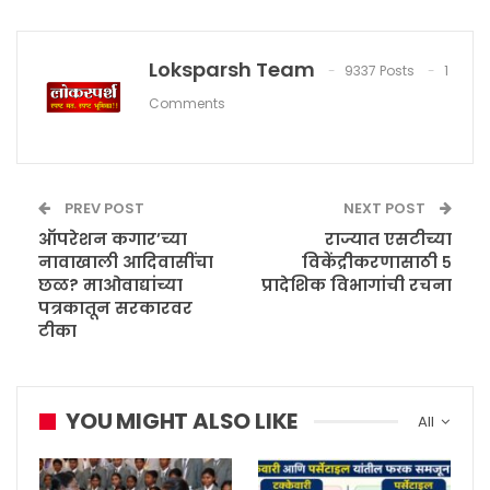
Loksparsh Team
9337 Posts
1
Comments
PREV POST
NEXT POST
ऑपरेशन कगार’च्या
राज्यात एसटीच्या
नावाखाली आदिवासींचा
विकेंद्रीकरणासाठी ५
छळ? माओवाद्यांच्या
प्रादेशिक विभागांची रचना
पत्रकातून सरकारवर
टीका
YOU MIGHT ALSO LIKE
All