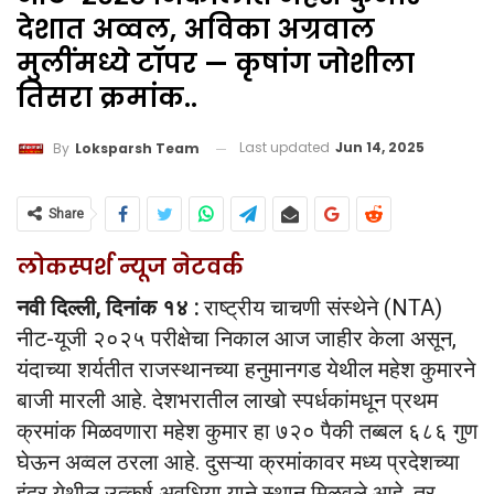
देशात अव्वल, अविका अग्रवाल
मुलींमध्ये टॉपर — कृषांग जोशीला
तिसरा क्रमांक..
Last updated
Jun 14, 2025
By
Loksparsh Team
Share
लोकस्पर्श न्यूज नेटवर्क
नवी दिल्ली, दिनांक १४ :
राष्ट्रीय चाचणी संस्थेने (NTA)
नीट-यूजी २०२५ परीक्षेचा निकाल आज जाहीर केला असून,
यंदाच्या शर्यतीत राजस्थानच्या हनुमानगड येथील महेश कुमारने
बाजी मारली आहे. देशभरातील लाखो स्पर्धकांमधून प्रथम
क्रमांक मिळवणारा महेश कुमार हा ७२० पैकी तब्बल ६८६ गुण
घेऊन अव्वल ठरला आहे. दुसऱ्या क्रमांकावर मध्य प्रदेशच्या
इंदूर येथील उत्कर्ष अवधिया याने स्थान मिळवले आहे, तर