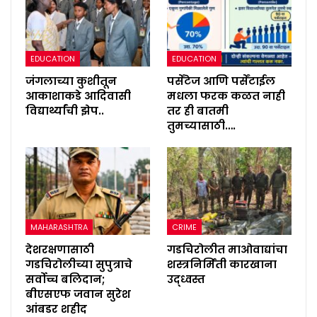
EDUCATION
EDUCATION
जंगलाच्या कुशीतून
पर्सेंटेज आणि पर्सेंटाईल
आकाशाकडे आदिवासी
मधला फरक कळत नाही
विद्यार्थ्यांची झेप..
तर ही बातमी
तुमच्यासाठी….
MAHARASHTRA
CRIME
देशरक्षणासाठी
गडचिरोलीत माओवाद्यांचा
गडचिरोलीच्या सुपुत्राचे
शस्त्रनिर्मिती कारखाना
सर्वोच्च बलिदान;
उद्ध्वस्त
बीएसएफ जवान सुरेश
आंबडर शहीद