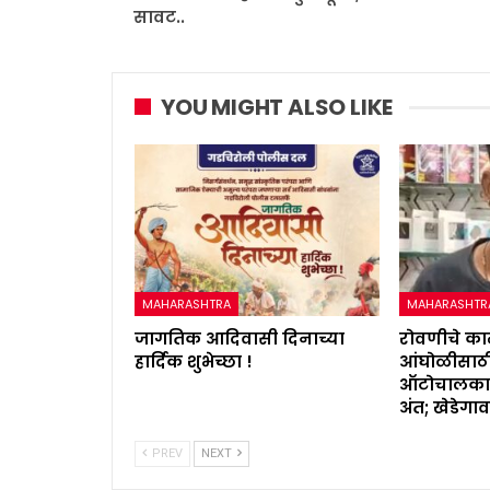
सावट..
YOU MIGHT ALSO LIKE
MAHARASHTRA
MAHARASHTR
जागतिक आदिवासी दिनाच्या
रोवणीचे क
हार्दिक शुभेच्छा !
आंघोळीसाठी
ऑटोचालकाचा
अंत; खेडेगा
PREV
NEXT