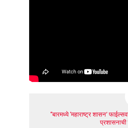
“बारमध्ये ‘महाराष्ट्र शासन’ फाईल्सव
प्रशासनाची व