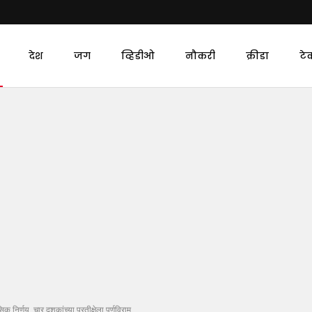
देश
जग
व्हिडीओ
नौकरी
क्रीडा
टे
निर्णय, चार दशकांच्या प्रतीक्षेला पूर्णविराम