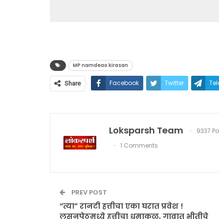
MP namdeao kirasan
Facebook
Twitter
Te
Share
Loksparsh Team
9337 Po
1 Comments
PREV POST
“त्या” रानटी हत्तीचा एका घरात प्रवेश !
लसनपेठमध्ये हत्तीचा धुमाकूळ, गावात भीतीचे