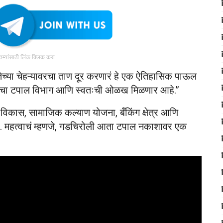
ातम्यांसाठी लिंक क्लिक करा
ेच्या चेहऱ्यावरचा ताण दूर करणारं हे एक ऐतिहासिक पाऊल
तःचा टपाल विभाग आणि स्वतःची ओळख मिळणार आहे.”
सी विकास, सामाजिक कल्याण योजना, बँकिंग क्षेत्र आणि
 महत्वाचं म्हणजे, गडचिरोली आता टपाल नकाशावर एक