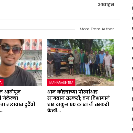
आवाहन
More From Author
A
MAHARASHTRA
ाम आटोपून
धान कोंड्याच्या पोत्यांआड
 गेलेल्या
सागवान तस्करी; वन विभागाने
 तलावात दुर्दैवी
धाड टाकून ६० लाखांची तस्करी
व…
केली…