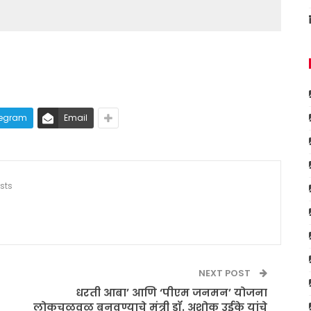
legram
Email
sts
NEXT POST
धरती आबा’ आणि ‘पीएम जनमन’ योजना
लोकचळवळ बनवण्याचे मंत्री डॉ. अशोक उईके यांचे