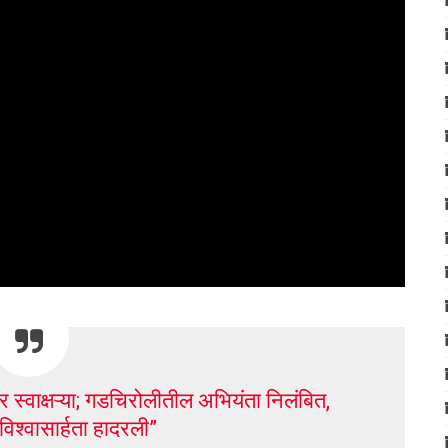
र स्वाक्षऱ्या; गडचिरोलीतील अभियंता निलंबित,
िश्वासार्हता हादरली”