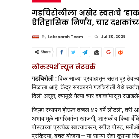
गडचिरोलीला अखेर स्वतःचे ‘डाक 
ऐतिहासिक निर्णय, चार दशकांच्या 
On
Jul 30, 2025
By
Loksparsh Team
Share
लोकस्पर्श न्यूज नेटवर्क
गडचिरोली :
विकासाच्या प्रवाहातून सतत दूर ठेवल्या
मिळाला आहे. केंद्र सरकारने गडचिरोली येथे स्वतं
दिली असून, त्यामुळे गेल्या चार दशकांपासून रखडलेल
जिल्हा स्थापन होऊन तब्बल ४२ वर्षे लोटली, तरी 
अभावामुळे नागरिकांना खाजगी, शासकीय किंवा बँकिंग
पोस्टाच्या प्रत्येक खात्यावरून, स्पीड पोस्ट, मनीऑ
प्रक्रिया, बचत योजना— या साऱ्या सेवा दुसऱ्या जिल्ह