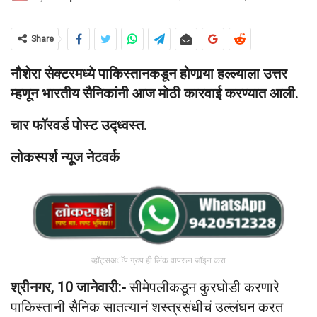
Share
नौशेरा सेक्टरमध्ये पाकिस्तानकडून होणार्‍या हल्ल्याला उत्तर
म्हणून भारतीय सैनिकांनी आज मोठी कारवाई करण्यात आली.
चार फॉरवर्ड पोस्ट उद्ध्वस्त.
लोकस्पर्श न्यूज नेटवर्क
व्हॉट्सअॅप ग्रुप ही लिंक वापरून जॉइन करा
श्रीनगर, 10 जानेवारी:-
सीमेपलीकडून कुरघोडी करणारे
पाकिस्तानी सैनिक सातत्यानं शस्त्रसंधीचं उल्लंघन करत