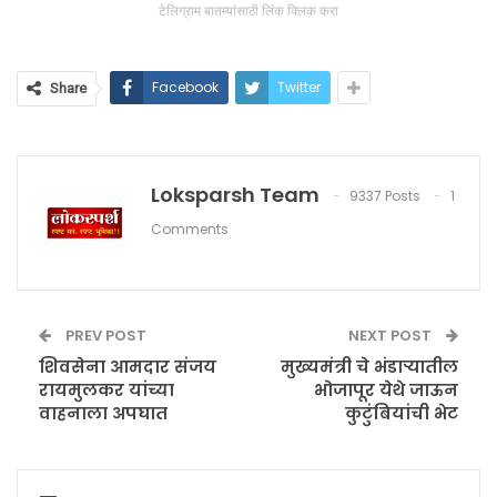
टेलिग्राम बातम्यांसाठी लिंक क्लिक करा
Facebook
Twitter
Share
Loksparsh Team
9337 Posts
1
Comments
PREV POST
NEXT POST
शिवसेना आमदार संजय
मुख्यमंत्री चे भंडाऱ्यातील
रायमुलकर यांच्या
भोजापूर येथे जाऊन
वाहनाला अपघात
कुटुंबियांची भेट