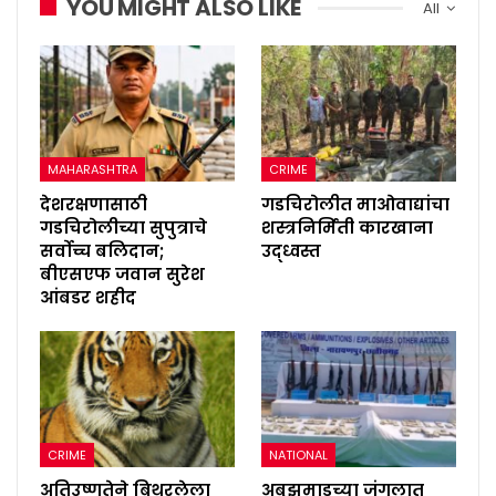
YOU MIGHT ALSO LIKE
All
MAHARASHTRA
CRIME
देशरक्षणासाठी
गडचिरोलीत माओवाद्यांचा
गडचिरोलीच्या सुपुत्राचे
शस्त्रनिर्मिती कारखाना
सर्वोच्च बलिदान;
उद्ध्वस्त
बीएसएफ जवान सुरेश
आंबडर शहीद
CRIME
NATIONAL
अतिउष्णतेने बिथरलेला
अबूझमाडच्या जंगलात