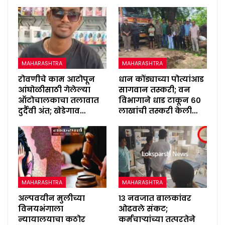
MAHARASHTRA
MAHARASHTRA
रोवणीचे काम आटोपून
धान कोंड्याच्या पोत्यांआड
आंघोळीसाठी गेलेल्या
सागवान तस्करी; वन
ऑटोचालकाचा तलावात
विभागाने धाड टाकून ६०
दुर्दैवी अंत; खेडेगाव…
लाखांची तस्करी केली…
MAHARASHTRA
MAHARASHTRA
अल्पवयीन मुलीच्या
१३ नवजात बालकांवर
विनयभंगाला
ओढवले संकट;
न्यायालयाचा कठोर
कर्मचाऱ्यांच्या तत्परतेने