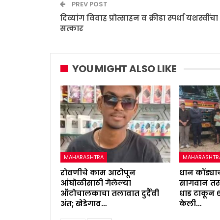
PREV POST
दिव्यांग विवाह प्रोत्साहन व क्रीडा स्पर्धा यशस्वींचा
सत्कार
YOU MIGHT ALSO LIKE
MAHARASHTRA
MAHARASHTR
रोवणीचे काम आटोपून
धान कोंड्याच
आंघोळीसाठी गेलेल्या
सागवान तस्
ऑटोचालकाचा तलावात दुर्दैवी
धाड टाकून 
अंत; खेडेगाव…
केली…