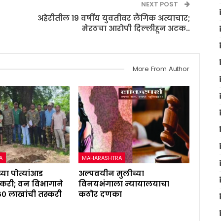
NEXT POST
अहेरीतील 19 वर्षीय युवतीवर लैंगिक अत्याचार;
मेरठचा आरोपी दिल्लीहून अटक..
More From Author
A
MAHARASHTRA
्या पोत्यांआड
अल्पवयीन मुलीच्या
करी; वन विभागाने
विनयभंगाला न्यायालयाचा
६० लाखांची तस्करी
कठोर दणका