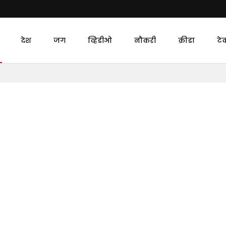
देश
जग
व्हिडीओ
नौकरी
क्रीडा
टे