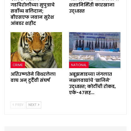
गडचिरोलीच्या सुपुत्राचे
शस्त्रनिर्मिती कारखाना
सर्वोच्च बलिदान;
उद्ध्वस्त
बीएसएफ जवान सुरेश
आंबडर शहीद
CRIME
NATIONAL
अतिउष्णतेने बिथरलेला
अबूझमाडच्या जंगलात
वाघ अन् दुर्दैवी संघर्ष
नक्षलवाद्यांचे ‘खजिने’
उद्ध्वस्त; कोटींची रोकड,
एके-४७सह…
PREV
NEXT