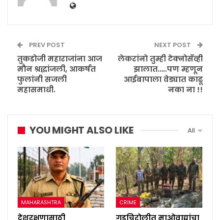
PREV POST
NEXT POST
तुकडोजी महाराजांना आज
लेकरांनो तुम्ही टेक्नोसॅव्ही
मौन श्रद्धांजली, आकर्षत
झालात…..पण म्हणून
फुलांनी सजली
आईबापाला वेड्यात काढू
महासमाधी.
नका ना !!
YOU MIGHT ALSO LIKE
All
MAHARASHTRA
CRIME
देशरक्षणासाठी
गडचिरोलीत माओवाद्यांचा