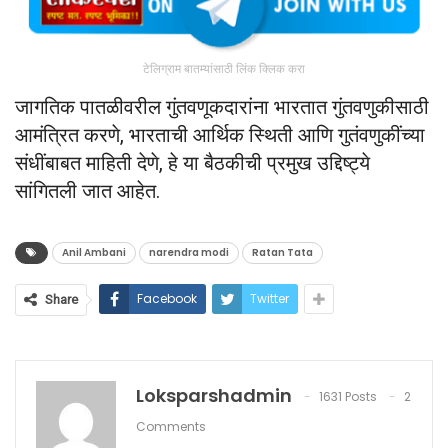
टेलिग्राम बातम्यांसाठी लिंक क्लिक करा
जागतिक पातळीवरील गुंतवणूकदारांना भारतात गुंतवणुकीसाठी
आमंत्रित करणे, भारताची आर्थिक स्थिती आणि गुतंवणुकींच्या
संधींबाबत माहिती देणे, हे या बैठकीची प्रमुख उद्दिष्ट्ये
सांगितली जात आहेत.
Anil Ambani
narendra modi
Ratan Tata
Facebook
Twitter
Share
Loksparshadmin
1631 Posts
2
Comments