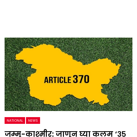
NATIONAL
NEWS
जम्मू-काश्मीर: जाणून घ्या कलम ‘३५