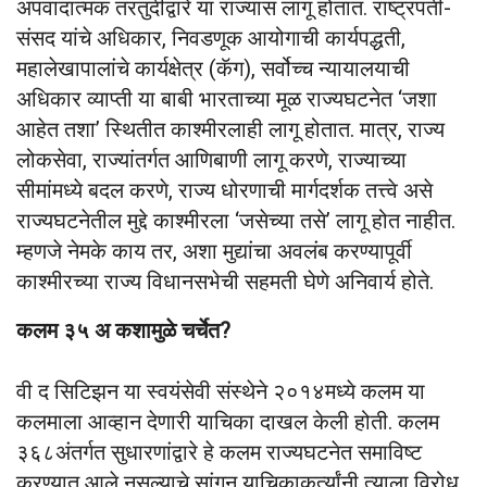
अपवादात्मक तरतुदींद्वारे या राज्यास लागू होतात. राष्ट्रपती-
संसद यांचे अधिकार, निवडणूक आयोगाची कार्यपद्धती,
महालेखापालांचे कार्यक्षेत्र (कॅग), सर्वोच्च न्यायालयाची
अधिकार व्याप्ती या बाबी भारताच्या मूळ राज्यघटनेत ‘जशा
आहेत तशा’ स्थितीत काश्मीरलाही लागू होतात. मात्र, राज्य
लोकसेवा, राज्यांतर्गत आणिबाणी लागू करणे, राज्याच्या
सीमांमध्ये बदल करणे, राज्य धोरणाची मार्गदर्शक तत्त्वे असे
राज्यघटनेतील मुद्दे काश्मीरला ‘जसेच्या तसे’ लागू होत नाहीत.
म्हणजे नेमके काय तर, अशा मुद्यांचा अवलंब करण्यापूर्वी
काश्मीरच्या राज्य विधानसभेची सहमती घेणे अनिवार्य होते.
कलम ३५ अ कशामुळे चर्चेत?
वी द सिटिझन या स्वयंसेवी संस्थेने २०१४मध्ये कलम या
कलमाला आव्हान देणारी याचिका दाखल केली होती. कलम
३६८अंतर्गत सुधारणांद्वारे हे कलम राज्यघटनेत समाविष्ट
करण्यात आले नसल्याचे सांगून याचिकाकर्त्यांनी त्याला विरोध