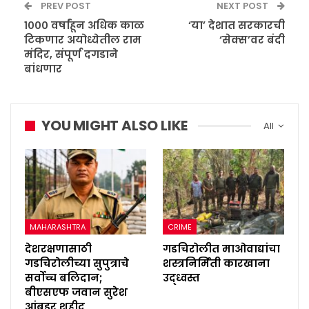
PREV POST
NEXT POST
१००० वर्षांहून अधिक काळ
‘या’ देशात सरकारची
टिकणार अयोध्येतील राम
‘सेक्स’वर बंदी
मंदिर, संपूर्ण दगडाने
बांधणार
YOU MIGHT ALSO LIKE
All
MAHARASHTRA
CRIME
देशरक्षणासाठी
गडचिरोलीत माओवाद्यांचा
गडचिरोलीच्या सुपुत्राचे
शस्त्रनिर्मिती कारखाना
सर्वोच्च बलिदान;
उद्ध्वस्त
बीएसएफ जवान सुरेश
आंबडर शहीद