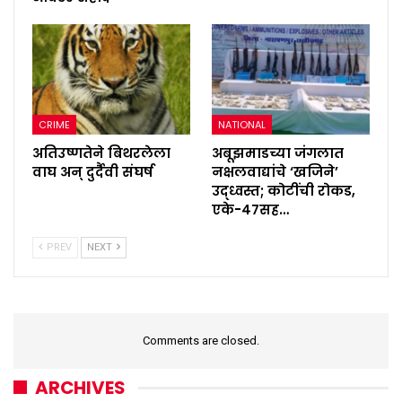
CRIME
NATIONAL
अतिउष्णतेने बिथरलेला
अबूझमाडच्या जंगलात
वाघ अन् दुर्दैवी संघर्ष
नक्षलवाद्यांचे ‘खजिने’
उद्ध्वस्त; कोटींची रोकड,
एके-४७सह…
PREV
NEXT
Comments are closed.
ARCHIVES